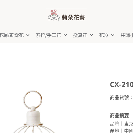
不凋⧸乾燥花
索拉⧸手工花
擬真花
花器
裝飾
CX-2
商品貨號：C
商品摘要
品牌｜東
產地｜中