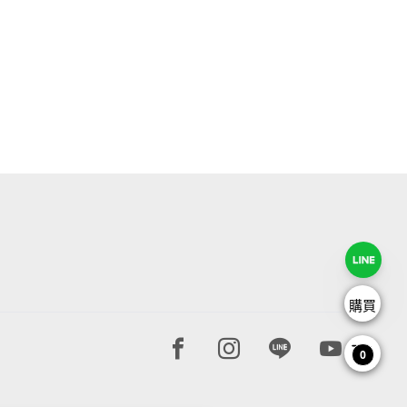
購買
Facebook page
Instagram page
Line page
Youtube 
0