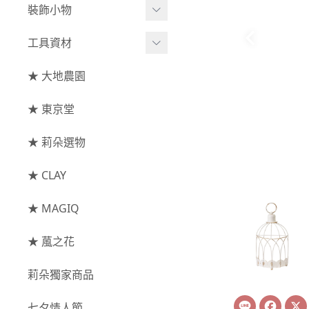
綜合花束
小型花器
裝飾小物
-
其他
-
莉朵獨家水染
主花
中大型花器
裝飾⧸擺飾
工具資材
玫瑰
-
大地農園
配花
鐘罩⧸花框
花插
-
大玫瑰
工具⧸型錄
★ 大地農園
索拉花(僅花頭)
葉材⧸藤蔓
花盤⧸底座
線香
-
中玫瑰
資材
-
原色
★ 東京堂
枝條
捧花架⧸吊架
-
小玫瑰
-
莉朵獨家水染
果實
★ 莉朵選物
藤圈⧸注連繩
-
迷你玫瑰
-
大地農園
提籃
★ CLAY
-
庭園玫瑰
手工花
-
其他玫瑰
★ MAGIQ
主花
★ 葻之花
-
百日草⧸太陽花⧸
莉朵獨家商品
菊花
Line
Face
-
蘭花⧸大理花
七夕情人節