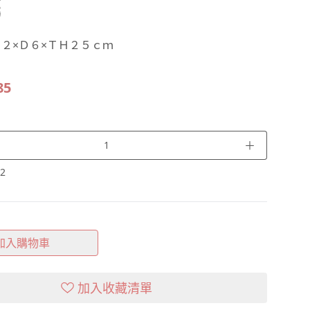
屬
２×Ｄ６×ＴＨ２５ｃｍ
85
＋
2
加入購物車
加入收藏清單