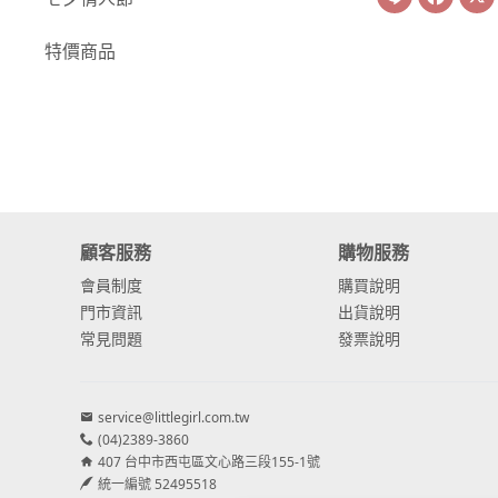
-
康乃馨
特價商品
-
其他主花
繡球花
-
金字塔繡球花
-
安娜貝爾繡球花
顧客服務
購物服務
-
日本繡球花
會員制度
購買說明
-
重瓣繡球花
門市資訊
出貨說明
常見問題
發票說明
-
其他繡球花
配花
service@littlegirl.com.tw
-
滿天星⧸木滿天星
(04)2389-3860
407 台中市西屯區文心路三段155-1號
-
黑種草⧸東方黑種
統一編號 52495518