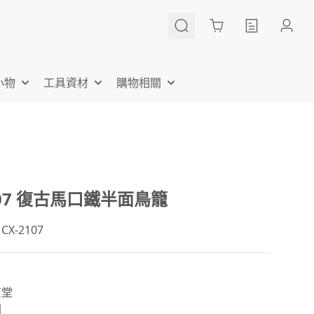
Cart
小物
工具資材
購物相關
107 復古馬口鐵半面鳥籠
X-2107
京堂
國