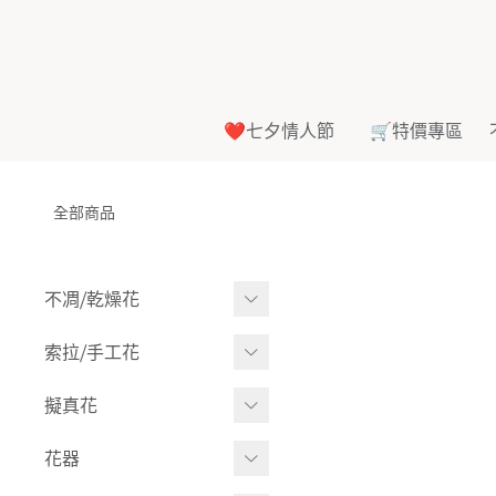
❤️七夕情人節
🛒特價專區
全部商品
不凋⧸乾燥花
多色組合
索拉⧸手工花
-
大玫瑰
索拉花(有花莖)
擬真花
-
中玫瑰
-
原色
盆栽⧸成品
花器
-
迷你玫瑰
-
莉朵獨家噴漆