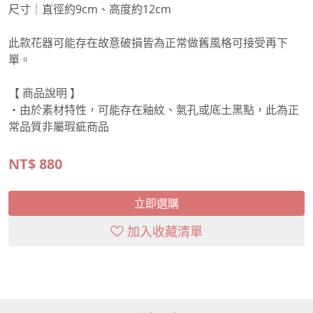
尺寸｜直徑約9cm、高度約12cm
此款花器可能存在故意破損皆為正常做舊風格可接受再下
單。
【 商品說明 】
・由於素材特性，可能存在釉紋、氣孔或底土黑點，此為正
常品質非屬瑕疵商品
NT$
880
立即選購
加入收藏清單