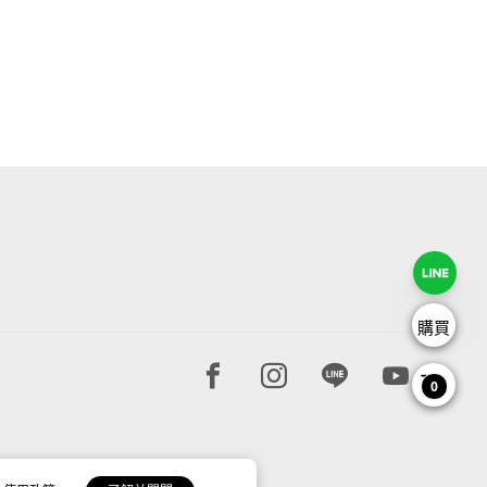
購買
Facebook page
Instagram page
Line page
Youtube 
0