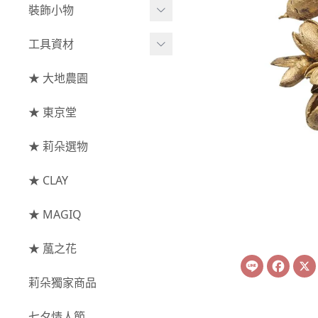
綜合花束
小型花器
裝飾小物
-
其他
-
莉朵獨家水染
主花
中大型花器
裝飾⧸擺飾
工具資材
玫瑰
-
大地農園
配花
鐘罩⧸花框
花插
-
大玫瑰
工具⧸型錄
★ 大地農園
索拉花(僅花頭)
葉材⧸藤蔓
花盤⧸底座
線香
-
中玫瑰
資材
-
原色
★ 東京堂
枝條
捧花架⧸吊架
-
小玫瑰
-
莉朵獨家水染
果實
★ 莉朵選物
藤圈⧸注連繩
-
迷你玫瑰
-
大地農園
提籃
★ CLAY
-
庭園玫瑰
手工花
-
其他玫瑰
★ MAGIQ
主花
★ 葻之花
Line
Face
-
百日草⧸太陽花⧸
莉朵獨家商品
菊花
-
蘭花⧸大理花
七夕情人節