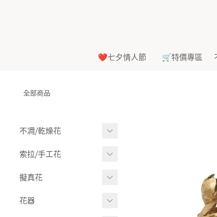
❤️七夕情人節
🛒特價專區
全部商品
不凋⧸乾燥花
多色組合
索拉⧸手工花
-
大玫瑰
索拉花(有花莖)
擬真花
-
中玫瑰
-
原色
盆栽⧸成品
花器
-
迷你玫瑰
-
莉朵獨家噴漆