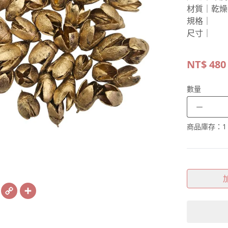
材質｜乾燥
規格｜
尺寸｜
NT$
480
數量
－
商品庫存：
1
book
X
Copy
Share
Link