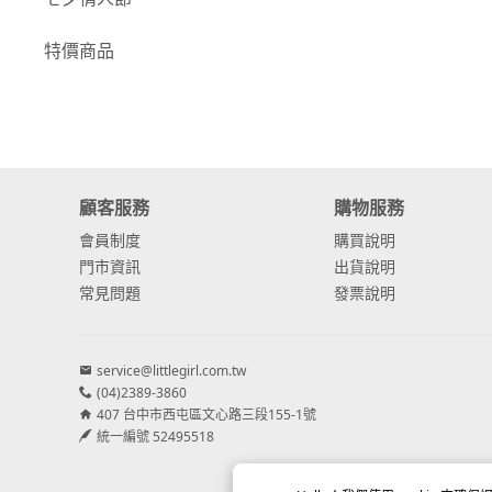
-
康乃馨
特價商品
-
其他主花
繡球花
-
金字塔繡球花
顧客服務
購物服務
-
安娜貝爾繡球花
會員制度
購買說明
-
日本繡球花
門市資訊
出貨說明
常見問題
發票說明
-
重瓣繡球花
-
其他繡球花
service@littlegirl.com.tw
(04)2389-3860
配花
407 台中市西屯區文心路三段155-1號
-
滿天星⧸木滿天星
統一編號 52495518
-
黑種草⧸東方黑種