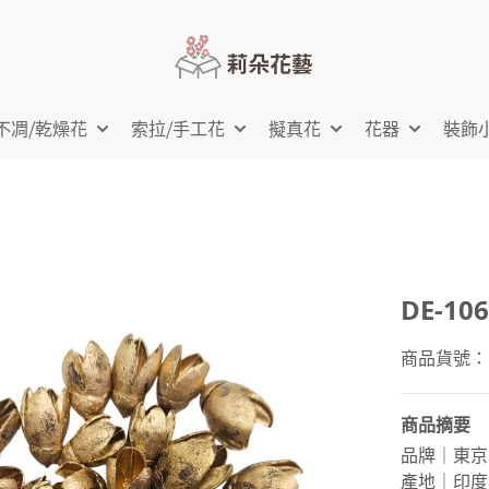
不凋⧸乾燥花
索拉⧸手工花
擬真花
花器
裝飾
DE-10
商品貨號：D
商品摘要
品牌｜東京
產地｜印度