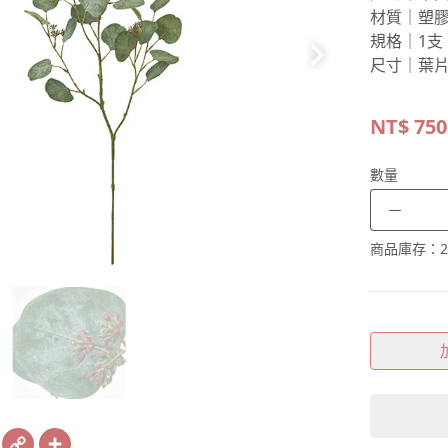
材質｜塑
規格｜1支
尺寸｜葉片長
NT$
750
數量
－
商品庫存：
2
book
X
Copy
Share