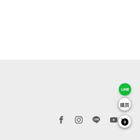
購買
Facebook page
Instagram page
Line page
Youtube 
0