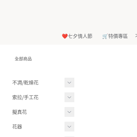
❤️七夕情人節
🛒特價專區
全部商品
不凋⧸乾燥花
多色組合
索拉⧸手工花
-
大玫瑰
索拉花(有花莖)
擬真花
-
中玫瑰
-
原色
盆栽⧸成品
花器
-
迷你玫瑰
-
莉朵獨家噴漆