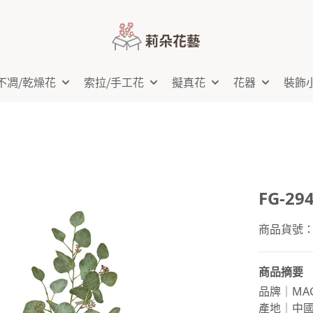
不凋⧸乾燥花
索拉⧸手工花
擬真花
花器
裝飾
FG-2
商品貨號：FG
商品摘要
品牌｜MAG
產地｜中