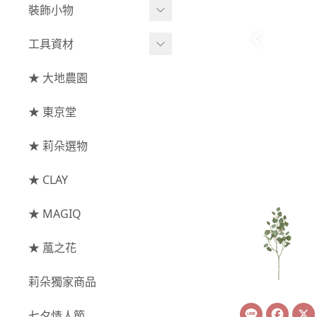
綜合花束
小型花器
裝飾小物
-
其他
-
莉朵獨家水染
主花
中大型花器
裝飾⧸擺飾
工具資材
玫瑰
-
大地農園
配花
鐘罩⧸花框
花插
-
大玫瑰
工具⧸型錄
★ 大地農園
索拉花(僅花頭)
葉材⧸藤蔓
花盤⧸底座
線香
-
中玫瑰
資材
-
原色
★ 東京堂
枝條
捧花架⧸吊架
-
小玫瑰
-
莉朵獨家水染
果實
★ 莉朵選物
藤圈⧸注連繩
-
迷你玫瑰
-
大地農園
提籃
★ CLAY
-
庭園玫瑰
手工花
-
其他玫瑰
★ MAGIQ
主花
★ 葻之花
-
百日草⧸太陽花⧸
莉朵獨家商品
菊花
Line
Face
-
蘭花⧸大理花
七夕情人節