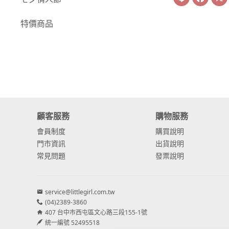
-
康乃馨
特價商品
-
其他主花
繡球花
-
金字塔繡球花
-
安娜貝爾繡球花
顧客服務
購物服務
-
日本繡球花
會員制度
購買說明
-
重瓣繡球花
門市資訊
出貨說明
常見問題
發票說明
-
其他繡球花
配花
service@littlegirl.com.tw
-
滿天星⧸木滿天星
(04)2389-3860
407 台中市西屯區文心路三段155-1號
-
黑種草⧸東方黑種
統一編號 52495518