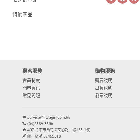
-
康乃馨
特價商品
-
其他主花
繡球花
-
金字塔繡球花
-
安娜貝爾繡球花
顧客服務
購物服務
-
日本繡球花
會員制度
購買說明
-
重瓣繡球花
門市資訊
出貨說明
常見問題
發票說明
-
其他繡球花
配花
service@littlegirl.com.tw
-
滿天星⧸木滿天星
(04)2389-3860
407 台中市西屯區文心路三段155-1號
-
黑種草⧸東方黑種
統一編號 52495518