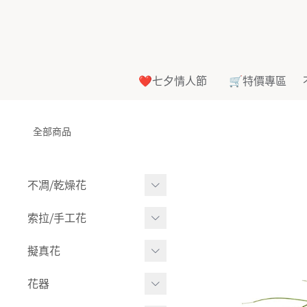
❤️七夕情人節
🛒特價專區
全部商品
不凋⧸乾燥花
多色組合
索拉⧸手工花
-
大玫瑰
索拉花(有花莖)
擬真花
-
中玫瑰
-
原色
盆栽⧸成品
花器
-
迷你玫瑰
-
莉朵獨家噴漆