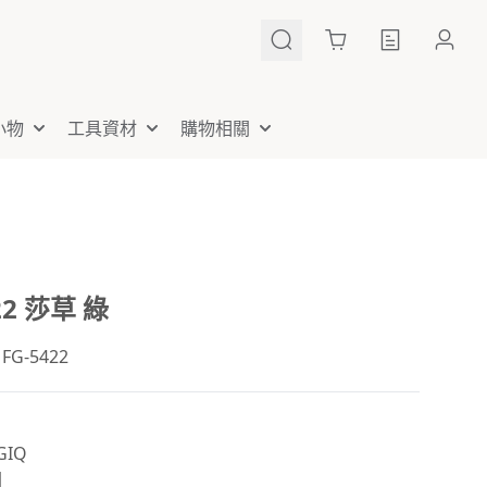
Cart
小物
工具資材
購物相關
22 莎草 綠
G-5422
IQ
國