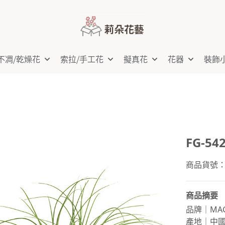
不凋⧸乾燥花
索拉⧸手工花
擬真花
花器
裝飾
FG-54
商品貨號：F
商品摘要
品牌｜MAG
產地｜中