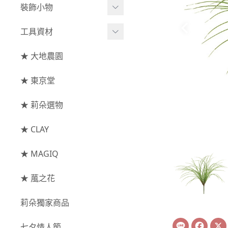
綜合花束
小型花器
裝飾小物
-
其他
-
莉朵獨家水染
主花
中大型花器
裝飾⧸擺飾
工具資材
玫瑰
-
大地農園
配花
鐘罩⧸花框
花插
-
大玫瑰
工具⧸型錄
★ 大地農園
索拉花(僅花頭)
葉材⧸藤蔓
花盤⧸底座
線香
-
中玫瑰
資材
-
原色
★ 東京堂
枝條
捧花架⧸吊架
-
小玫瑰
-
莉朵獨家水染
果實
★ 莉朵選物
藤圈⧸注連繩
-
迷你玫瑰
-
大地農園
提籃
★ CLAY
-
庭園玫瑰
手工花
-
其他玫瑰
★ MAGIQ
主花
★ 葻之花
-
百日草⧸太陽花⧸
莉朵獨家商品
菊花
Line
Face
-
蘭花⧸大理花
七夕情人節