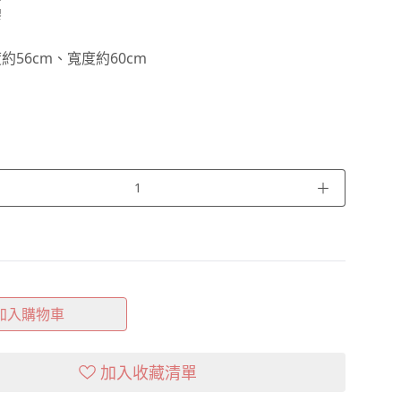
膠
約56cm、寬度約60cm
＋
加入購物車
加入收藏清單