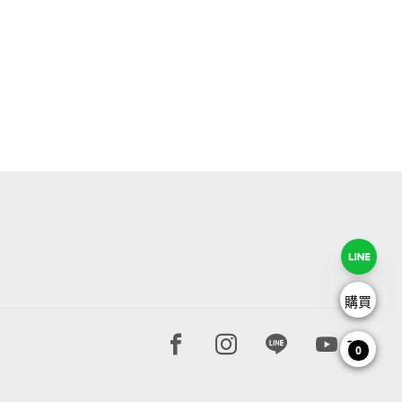
購買
Facebook page
Instagram page
Line page
Youtube 
0