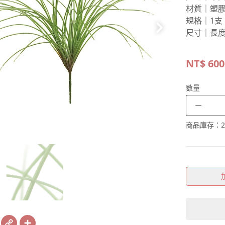
材質｜塑
規格｜1支
尺寸｜長度
NT$
600
數量
－
商品庫存：
2
book
X
Copy
Share