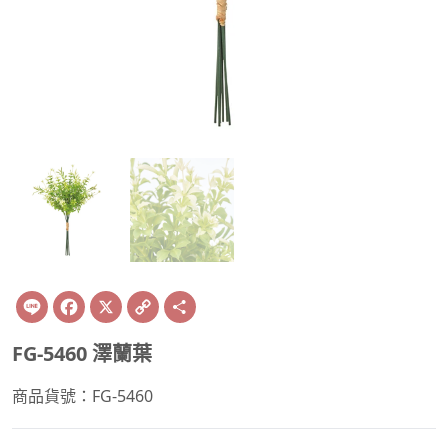
Line
Facebook
X
Copy
Share
Link
FG-5460 澤蘭葉
商品貨號：FG-5460