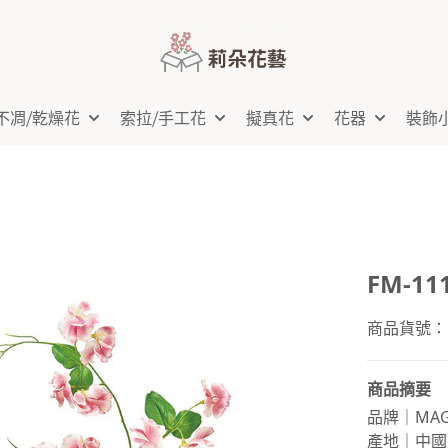
不凋⧸乾燥花
索拉⧸手工花
擬真花
花器
裝飾
FM-1
商品貨號：FM
商品摘要
品牌｜MAG
產地｜中國