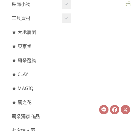
綜合花束
小型花器
裝飾小物
-
其他
-
莉朵獨家水染
主花
中大型花器
裝飾⧸擺飾
工具資材
玫瑰
-
大地農園
配花
鐘罩⧸花框
花插
-
大玫瑰
工具⧸型錄
★ 大地農園
索拉花(僅花頭)
葉材⧸藤蔓
花盤⧸底座
線香
-
中玫瑰
資材
-
原色
★ 東京堂
枝條
捧花架⧸吊架
-
小玫瑰
-
莉朵獨家水染
果實
★ 莉朵選物
藤圈⧸注連繩
-
迷你玫瑰
-
大地農園
提籃
★ CLAY
-
庭園玫瑰
手工花
-
其他玫瑰
★ MAGIQ
主花
★ 葻之花
Line
Face
-
百日草⧸太陽花⧸
莉朵獨家商品
菊花
-
蘭花⧸大理花
七夕情人節