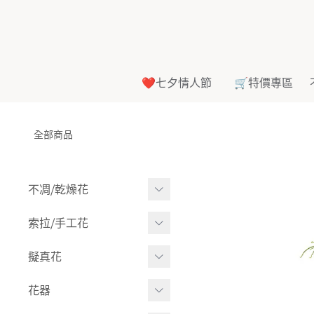
❤️七夕情人節
🛒特價專區
全部商品
不凋⧸乾燥花
多色組合
索拉⧸手工花
-
大玫瑰
索拉花(有花莖)
擬真花
-
中玫瑰
-
原色
盆栽⧸成品
花器
-
迷你玫瑰
-
莉朵獨家噴漆