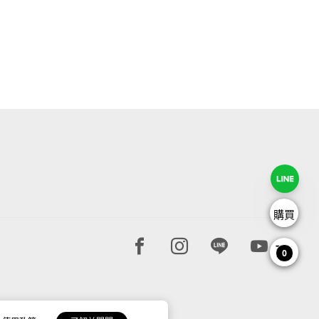
購買
Facebook page
Instagram page
Line page
Youtube 
0