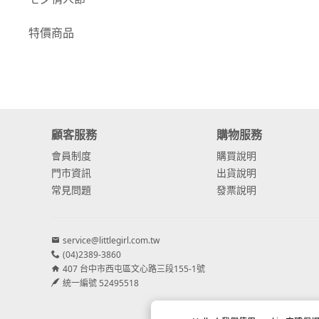
-
康乃馨
特價商品
-
其他主花
繡球花
-
金字塔繡球花
顧客服務
購物服務
-
安娜貝爾繡球花
會員制度
購買說明
-
日本繡球花
門市資訊
出貨說明
常見問題
發票說明
-
重瓣繡球花
-
其他繡球花
service@littlegirl.com.tw
(04)2389-3860
配花
407 台中市西屯區文心路三段155-1號
-
滿天星⧸木滿天星
統一編號 52495518
-
黑種草⧸東方黑種