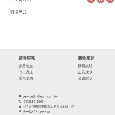
-
康乃馨
特價商品
-
其他主花
繡球花
-
金字塔繡球花
-
安娜貝爾繡球花
顧客服務
購物服務
-
日本繡球花
會員制度
購買說明
-
重瓣繡球花
門市資訊
出貨說明
常見問題
發票說明
-
其他繡球花
配花
service@littlegirl.com.tw
-
滿天星⧸木滿天星
(04)2389-3860
407 台中市西屯區文心路三段155-1號
-
黑種草⧸東方黑種
統一編號 52495518