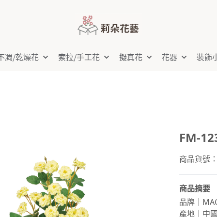
不凋⧸乾燥花
索拉⧸手工花
擬真花
花器
裝飾
FM-1
商品貨號：FM
商品摘要
品牌｜MAG
產地｜中