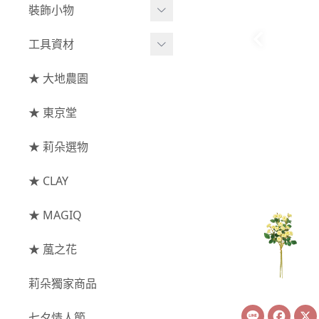
綜合花束
小型花器
裝飾小物
-
其他
-
莉朵獨家水染
主花
中大型花器
裝飾⧸擺飾
工具資材
玫瑰
-
大地農園
配花
鐘罩⧸花框
花插
-
大玫瑰
工具⧸型錄
★ 大地農園
索拉花(僅花頭)
葉材⧸藤蔓
花盤⧸底座
線香
-
中玫瑰
資材
-
原色
★ 東京堂
枝條
捧花架⧸吊架
-
小玫瑰
-
莉朵獨家水染
果實
★ 莉朵選物
藤圈⧸注連繩
-
迷你玫瑰
-
大地農園
提籃
★ CLAY
-
庭園玫瑰
手工花
-
其他玫瑰
★ MAGIQ
主花
★ 葻之花
-
百日草⧸太陽花⧸
莉朵獨家商品
菊花
Line
Face
-
蘭花⧸大理花
七夕情人節