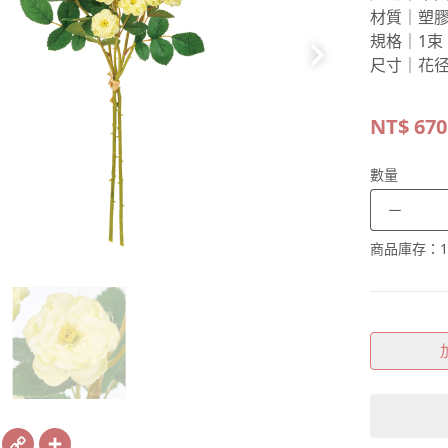
材質｜塑
規格｜1束
尺寸｜花径
NT$
670
數量
－
商品庫存：
1
book
X
Copy
Share