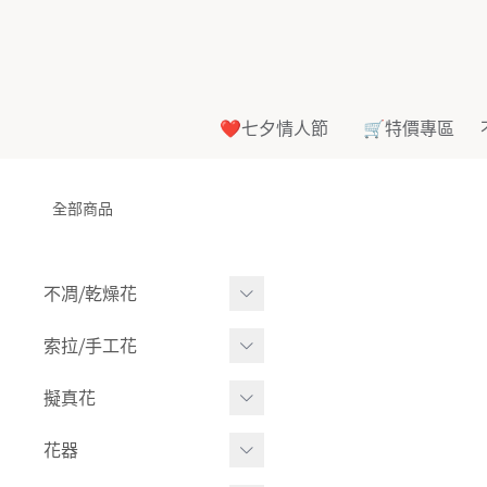
❤️七夕情人節
🛒特價專區
全部商品
不凋⧸乾燥花
多色組合
索拉⧸手工花
-
大玫瑰
索拉花(有花莖)
擬真花
-
中玫瑰
-
原色
盆栽⧸成品
花器
-
迷你玫瑰
-
莉朵獨家噴漆