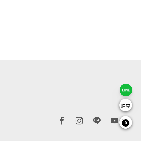
購買
Facebook page
Instagram page
Line page
Youtube 
0