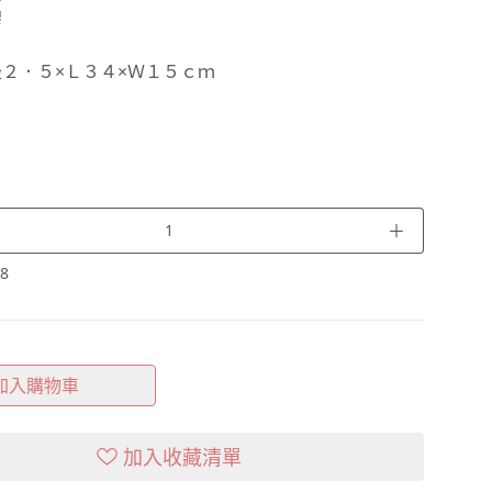
膠
２．５×Ｌ３４×Ｗ１５ｃｍ
＋
8
加入購物車
加入收藏清單