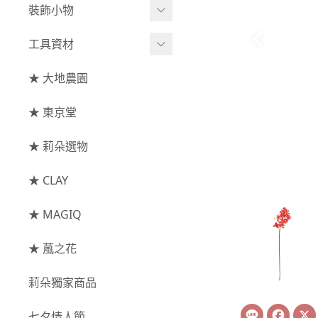
綜合花束
小型花器
裝飾小物
-
其他
-
莉朵獨家水染
主花
中大型花器
裝飾⧸擺飾
工具資材
玫瑰
-
大地農園
配花
鐘罩⧸花框
花插
-
大玫瑰
工具⧸型錄
★ 大地農園
索拉花(僅花頭)
葉材⧸藤蔓
花盤⧸底座
線香
-
中玫瑰
資材
-
原色
★ 東京堂
枝條
捧花架⧸吊架
-
小玫瑰
-
莉朵獨家水染
果實
★ 莉朵選物
藤圈⧸注連繩
-
迷你玫瑰
-
大地農園
提籃
★ CLAY
-
庭園玫瑰
手工花
-
其他玫瑰
★ MAGIQ
主花
★ 葻之花
-
百日草⧸太陽花⧸
莉朵獨家商品
菊花
Line
Face
-
蘭花⧸大理花
七夕情人節