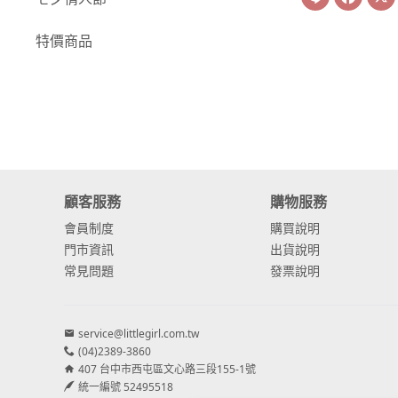
-
康乃馨
特價商品
-
其他主花
繡球花
-
金字塔繡球花
-
安娜貝爾繡球花
顧客服務
購物服務
-
日本繡球花
會員制度
購買說明
-
重瓣繡球花
門市資訊
出貨說明
常見問題
發票說明
-
其他繡球花
配花
service@littlegirl.com.tw
-
滿天星⧸木滿天星
(04)2389-3860
407 台中市西屯區文心路三段155-1號
-
黑種草⧸東方黑種
統一編號 52495518