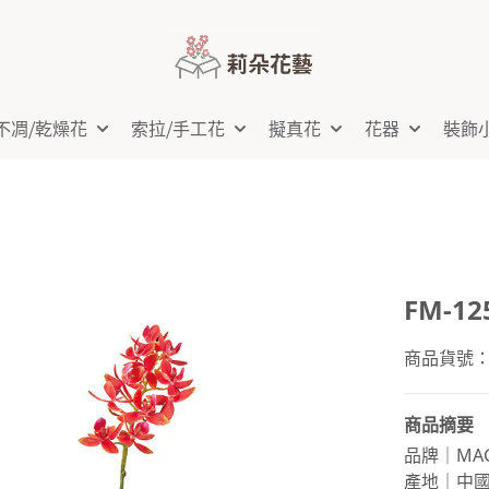
不凋⧸乾燥花
索拉⧸手工花
擬真花
花器
裝飾
FM-1
商品貨號：FM
商品摘要
品牌｜MAG
產地｜中