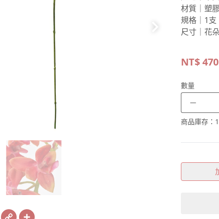
材質｜塑
規格｜1支
尺寸｜花朵直
NT$
470
數量
－
商品庫存：
1
book
X
Copy
Share