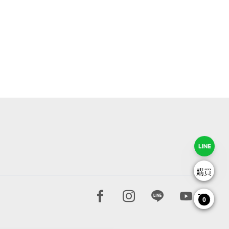
購買
Facebook page
Instagram page
Line page
Youtube 
0