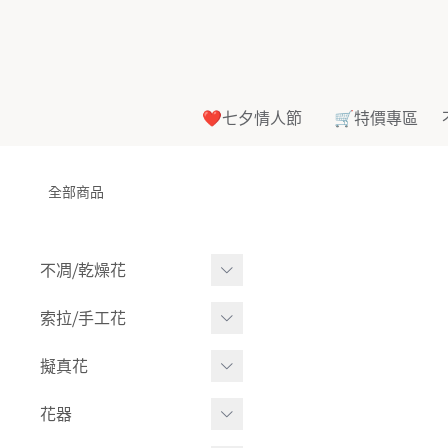
❤️七夕情人節
🛒特價專區
全部商品
不凋⧸乾燥花
多色組合
索拉⧸手工花
-
大玫瑰
索拉花(有花莖)
擬真花
-
中玫瑰
-
原色
盆栽⧸成品
花器
-
迷你玫瑰
-
莉朵獨家噴漆