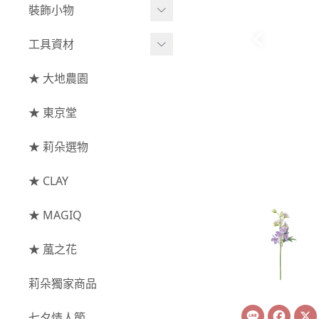
綜合花束
小型花器
裝飾小物
-
其他
-
莉朵獨家水染
主花
中大型花器
裝飾⧸擺飾
工具資材
玫瑰
-
大地農園
配花
鐘罩⧸花框
花插
-
大玫瑰
工具⧸型錄
★ 大地農園
索拉花(僅花頭)
葉材⧸藤蔓
花盤⧸底座
線香
-
中玫瑰
資材
-
原色
★ 東京堂
枝條
捧花架⧸吊架
-
小玫瑰
-
莉朵獨家水染
果實
★ 莉朵選物
藤圈⧸注連繩
-
迷你玫瑰
-
大地農園
提籃
★ CLAY
-
庭園玫瑰
手工花
-
其他玫瑰
★ MAGIQ
主花
★ 葻之花
-
百日草⧸太陽花⧸
莉朵獨家商品
菊花
Line
Face
-
蘭花⧸大理花
七夕情人節