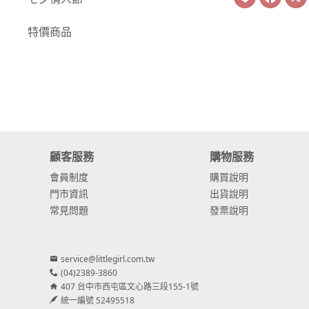
-
康乃馨
特價商品
-
其他主花
繡球花
-
金字塔繡球花
-
安娜貝爾繡球花
顧客服務
購物服務
-
日本繡球花
會員制度
購買說明
-
重瓣繡球花
門市資訊
出貨說明
常見問題
發票說明
-
其他繡球花
配花
service@littlegirl.com.tw
-
滿天星⧸木滿天星
(04)2389-3860
407 台中市西屯區文心路三段155-1號
-
黑種草⧸東方黑種
統一編號 52495518