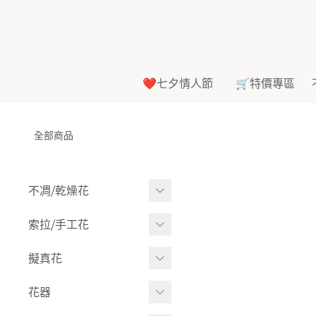
❤️七夕情人節
🛒特價專區
全部商品
不凋⧸乾燥花
多色組合
索拉⧸手工花
-
大玫瑰
索拉花(有花莖)
擬真花
-
中玫瑰
-
原色
盆栽⧸成品
花器
-
迷你玫瑰
-
莉朵獨家噴漆