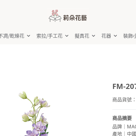
不凋⧸乾燥花
索拉⧸手工花
擬真花
花器
裝飾
FM-2
商品貨號：FM
商品摘要
品牌｜MAG
產地｜中