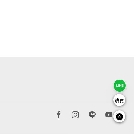
購買
Facebook page
Instagram page
Line page
Youtube 
0