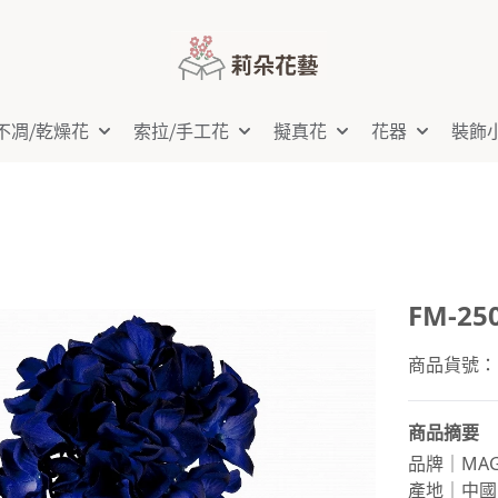
不凋⧸乾燥花
索拉⧸手工花
擬真花
花器
裝飾
FM-2
商品貨號：FM
商品摘要
品牌｜MAG
產地｜中國