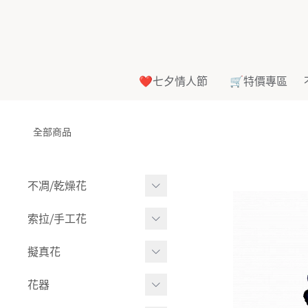
❤️七夕情人節
🛒特價專區
全部商品
不凋⧸乾燥花
多色組合
索拉⧸手工花
-
大玫瑰
索拉花(有花莖)
擬真花
-
中玫瑰
-
原色
盆栽⧸成品
花器
-
迷你玫瑰
-
莉朵獨家噴漆