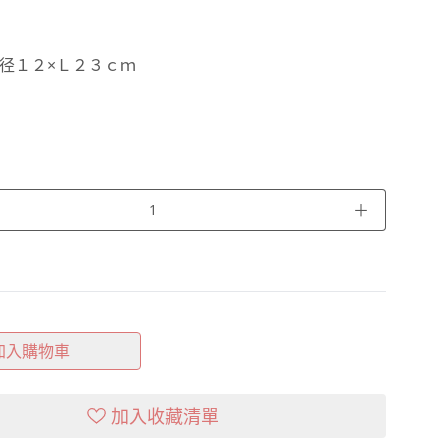
径１２×Ｌ２３ｃｍ
＋
加入購物車
加入收藏清單