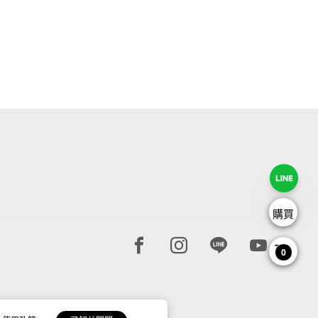
購買
Facebook page
Instagram page
Line page
Youtube 
0