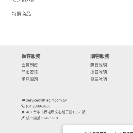
-
康乃馨
特價商品
-
其他主花
繡球花
-
金字塔繡球花
顧客服務
購物服務
-
安娜貝爾繡球花
會員制度
購買說明
-
日本繡球花
門市資訊
出貨說明
常見問題
發票說明
-
重瓣繡球花
-
其他繡球花
service@littlegirl.com.tw
(04)2389-3860
配花
407 台中市西屯區文心路三段155-1號
-
滿天星⧸木滿天星
統一編號 52495518
-
黑種草⧸東方黑種