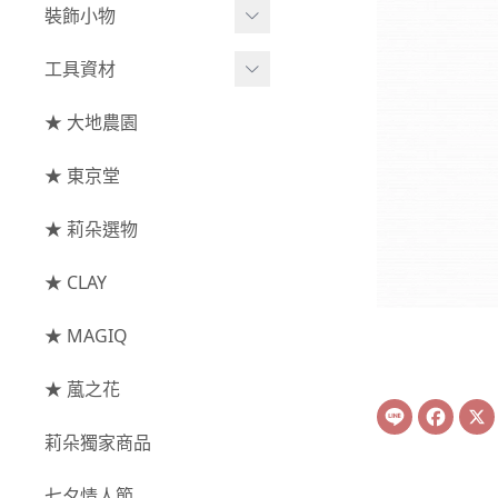
綜合花束
小型花器
裝飾小物
-
其他
-
莉朵獨家水染
主花
中大型花器
裝飾⧸擺飾
工具資材
玫瑰
-
大地農園
配花
鐘罩⧸花框
花插
-
大玫瑰
工具⧸型錄
★ 大地農園
索拉花(僅花頭)
葉材⧸藤蔓
花盤⧸底座
線香
-
中玫瑰
資材
-
原色
★ 東京堂
枝條
捧花架⧸吊架
-
小玫瑰
-
莉朵獨家水染
果實
★ 莉朵選物
藤圈⧸注連繩
-
迷你玫瑰
-
大地農園
提籃
★ CLAY
-
庭園玫瑰
手工花
-
其他玫瑰
★ MAGIQ
主花
★ 葻之花
Line
Face
-
百日草⧸太陽花⧸
莉朵獨家商品
菊花
-
蘭花⧸大理花
七夕情人節