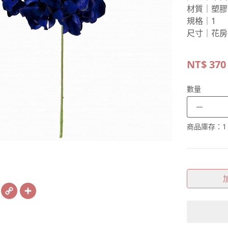
材質｜塑膠
規格｜1
尺寸｜花房
NT$
370
數量
－
商品庫存：
1
book
X
Copy
Share
Link