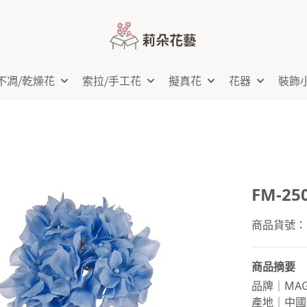
不凋⧸乾燥花
索拉⧸手工花
擬真花
花器
裝飾
FM-2
商品貨號：FM
商品摘要
品牌｜MAG
產地｜中國