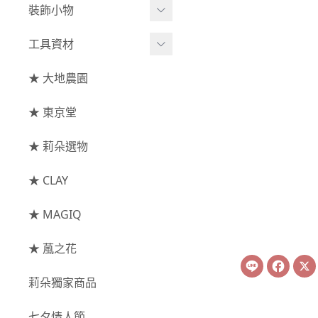
綜合花束
小型花器
裝飾小物
-
其他
-
莉朵獨家水染
主花
中大型花器
裝飾⧸擺飾
工具資材
玫瑰
-
大地農園
配花
鐘罩⧸花框
花插
-
大玫瑰
工具⧸型錄
★ 大地農園
索拉花(僅花頭)
葉材⧸藤蔓
花盤⧸底座
線香
-
中玫瑰
資材
-
原色
★ 東京堂
枝條
捧花架⧸吊架
-
小玫瑰
-
莉朵獨家水染
果實
★ 莉朵選物
藤圈⧸注連繩
-
迷你玫瑰
-
大地農園
提籃
★ CLAY
-
庭園玫瑰
手工花
-
其他玫瑰
★ MAGIQ
主花
★ 葻之花
Line
Face
-
百日草⧸太陽花⧸
莉朵獨家商品
菊花
-
蘭花⧸大理花
七夕情人節