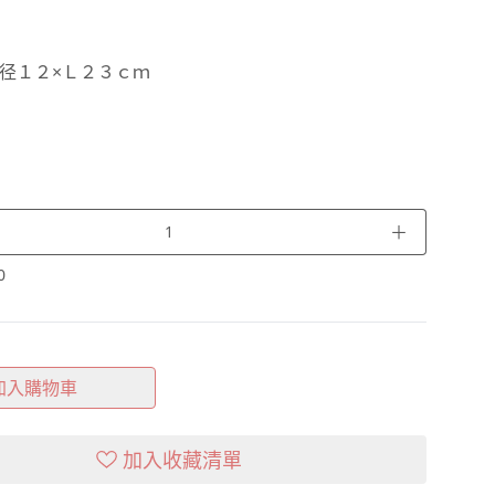
径１２×Ｌ２３ｃｍ
＋
0
加入購物車
加入收藏清單