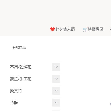
❤️七夕情人節
🛒特價專區
全部商品
不凋⧸乾燥花
多色組合
索拉⧸手工花
-
大玫瑰
索拉花(有花莖)
擬真花
-
中玫瑰
-
原色
盆栽⧸成品
花器
-
迷你玫瑰
-
莉朵獨家噴漆