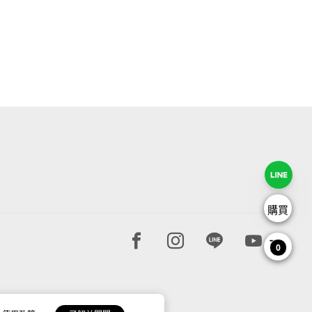
購買
Facebook page
Instagram page
Line page
Youtube 
0