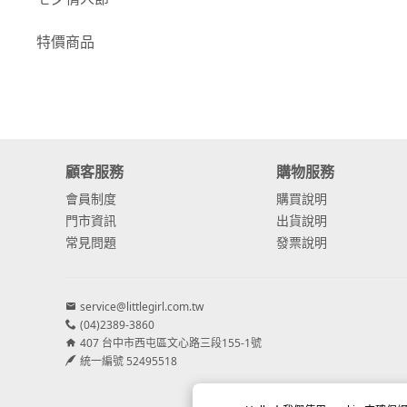
-
康乃馨
特價商品
-
其他主花
繡球花
-
金字塔繡球花
顧客服務
購物服務
-
安娜貝爾繡球花
會員制度
購買說明
-
日本繡球花
門市資訊
出貨說明
常見問題
發票說明
-
重瓣繡球花
-
其他繡球花
service@littlegirl.com.tw
(04)2389-3860
配花
407 台中市西屯區文心路三段155-1號
-
滿天星⧸木滿天星
統一編號 52495518
-
黑種草⧸東方黑種