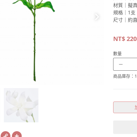
材質｜擬
規格｜1支
尺寸｜約直徑1
NT$
220
數量
－
商品庫存：
1
book
X
Copy
Share