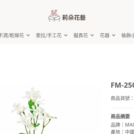
不凋⧸乾燥花
索拉⧸手工花
擬真花
花器
裝飾
FM-25
商品貨號：FM
商品摘要
品牌｜MAG
產地｜中