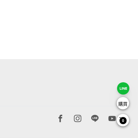
購買
Facebook page
Instagram page
Line page
Youtube 
0