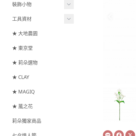
綜合花束
小型花器
裝飾小物
-
其他
-
莉朵獨家水染
主花
中大型花器
裝飾⧸擺飾
工具資材
玫瑰
-
大地農園
配花
鐘罩⧸花框
花插
-
大玫瑰
工具⧸型錄
★ 大地農園
索拉花(僅花頭)
葉材⧸藤蔓
花盤⧸底座
線香
-
中玫瑰
資材
-
原色
★ 東京堂
枝條
捧花架⧸吊架
-
小玫瑰
-
莉朵獨家水染
果實
★ 莉朵選物
藤圈⧸注連繩
-
迷你玫瑰
-
大地農園
提籃
★ CLAY
-
庭園玫瑰
手工花
-
其他玫瑰
★ MAGIQ
主花
★ 葻之花
-
百日草⧸太陽花⧸
莉朵獨家商品
菊花
Line
Face
-
蘭花⧸大理花
七夕情人節