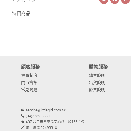
-
康乃馨
特價商品
-
其他主花
繡球花
-
金字塔繡球花
-
安娜貝爾繡球花
顧客服務
購物服務
-
日本繡球花
會員制度
購買說明
-
重瓣繡球花
門市資訊
出貨說明
常見問題
發票說明
-
其他繡球花
配花
service@littlegirl.com.tw
-
滿天星⧸木滿天星
(04)2389-3860
407 台中市西屯區文心路三段155-1號
-
黑種草⧸東方黑種
統一編號 52495518