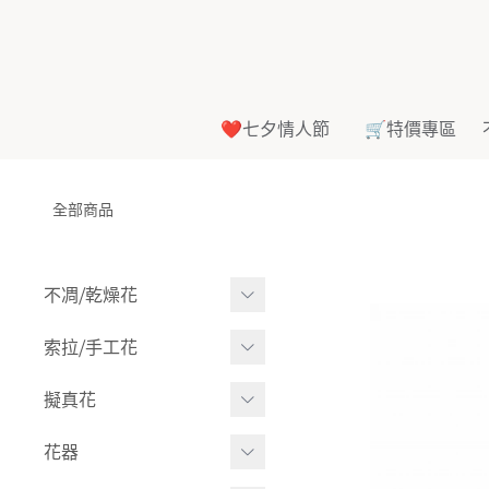
❤️七夕情人節
🛒特價專區
全部商品
不凋⧸乾燥花
多色組合
索拉⧸手工花
-
大玫瑰
索拉花(有花莖)
擬真花
-
中玫瑰
-
原色
盆栽⧸成品
花器
-
迷你玫瑰
-
莉朵獨家噴漆