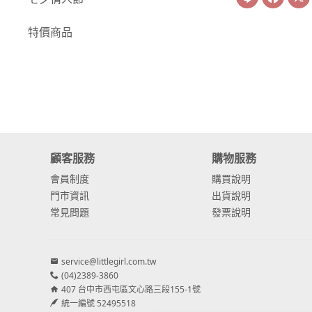
-
康乃馨
特價商品
-
其他主花
繡球花
-
金字塔繡球花
-
安娜貝爾繡球花
顧客服務
購物服務
-
日本繡球花
會員制度
購買說明
-
重瓣繡球花
門市資訊
出貨說明
常見問題
發票說明
-
其他繡球花
配花
service@littlegirl.com.tw
-
滿天星⧸木滿天星
(04)2389-3860
407 台中市西屯區文心路三段155-1號
-
黑種草⧸東方黑種
統一編號 52495518