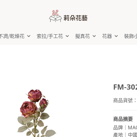
不凋⧸乾燥花
索拉⧸手工花
擬真花
花器
裝飾
FM-3
商品貨號：FM
商品摘要
品牌｜MAG
產地｜中