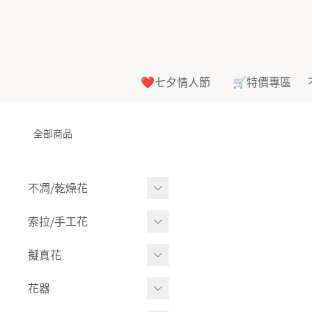
❤️七夕情人節
🛒特價專區
全部商品
不凋⧸乾燥花
多色組合
索拉⧸手工花
-
大玫瑰
索拉花(有花莖)
擬真花
-
中玫瑰
-
原色
盆栽⧸成品
花器
-
迷你玫瑰
-
莉朵獨家噴漆