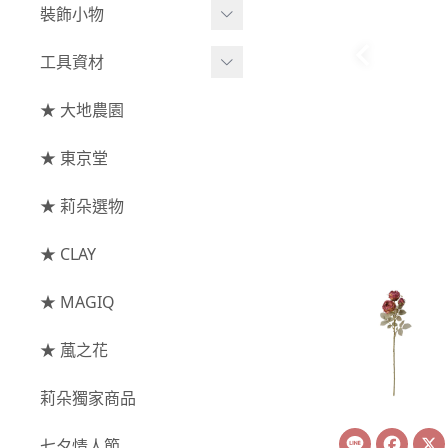
綜合花束
小型花器
裝飾小物
-
其他
-
莉朵獨家水染
主花
中大型花器
裝飾⧸擺飾
工具資材
玫瑰
-
大地農園
配花
鐘罩⧸花框
花插
-
大玫瑰
工具⧸型錄
★ 大地農園
索拉花(僅花頭)
葉材⧸藤蔓
花盤⧸底座
線香
-
中玫瑰
資材
-
原色
★ 東京堂
枝條
捧花架⧸吊架
-
小玫瑰
-
莉朵獨家水染
果實
★ 莉朵選物
藤圈⧸注連繩
-
迷你玫瑰
-
大地農園
提籃
★ CLAY
-
庭園玫瑰
手工花
-
其他玫瑰
★ MAGIQ
主花
★ 葻之花
-
百日草⧸太陽花⧸
莉朵獨家商品
菊花
Line
Face
-
蘭花⧸大理花
七夕情人節