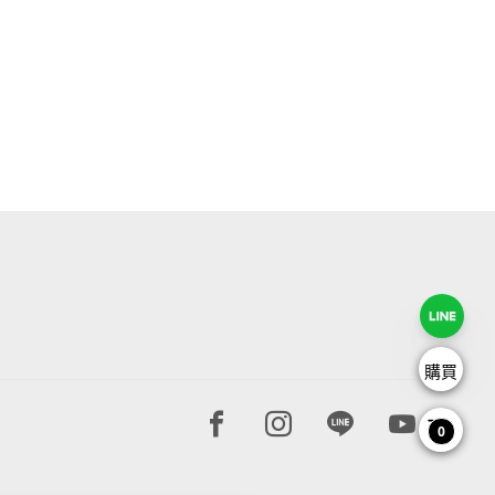
購買
Facebook page
Instagram page
Line page
Youtube 
0