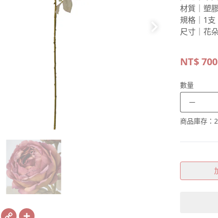
材質｜塑
規格｜1支
尺寸｜花朵
NT$
700
數量
－
商品庫存：
2
book
X
Copy
Share