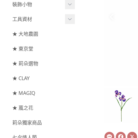
綜合花束
小型花器
裝飾小物
-
其他
-
莉朵獨家水染
主花
中大型花器
裝飾⧸擺飾
工具資材
玫瑰
-
大地農園
配花
鐘罩⧸花框
花插
-
大玫瑰
工具⧸型錄
★ 大地農園
索拉花(僅花頭)
葉材⧸藤蔓
花盤⧸底座
線香
-
中玫瑰
資材
-
原色
★ 東京堂
枝條
捧花架⧸吊架
-
小玫瑰
-
莉朵獨家水染
果實
★ 莉朵選物
藤圈⧸注連繩
-
迷你玫瑰
-
大地農園
提籃
★ CLAY
-
庭園玫瑰
手工花
-
其他玫瑰
★ MAGIQ
主花
★ 葻之花
-
百日草⧸太陽花⧸
莉朵獨家商品
菊花
Line
Face
-
蘭花⧸大理花
七夕情人節