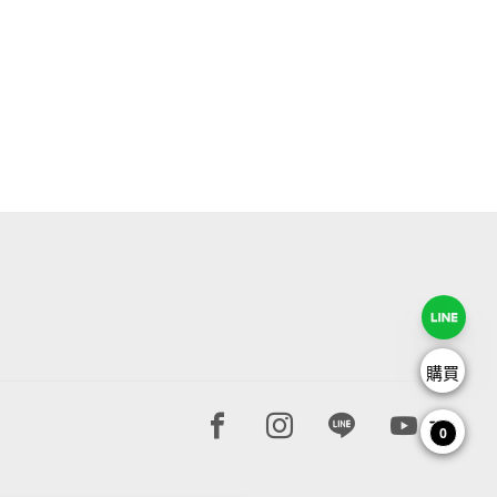
購買
Facebook page
Instagram page
Line page
Youtube 
0