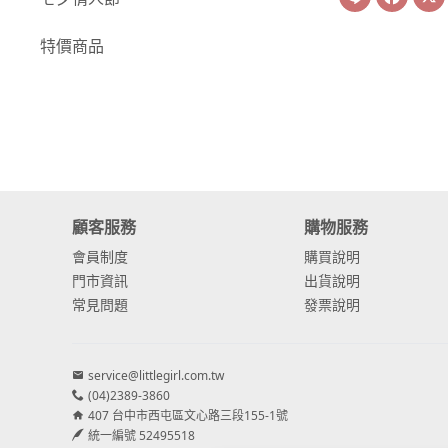
-
康乃馨
特價商品
-
其他主花
繡球花
-
金字塔繡球花
-
安娜貝爾繡球花
顧客服務
購物服務
-
日本繡球花
會員制度
購買說明
-
重瓣繡球花
門市資訊
出貨說明
常見問題
發票說明
-
其他繡球花
配花
service@littlegirl.com.tw
-
滿天星⧸木滿天星
(04)2389-3860
407 台中市西屯區文心路三段155-1號
-
黑種草⧸東方黑種
統一編號 52495518