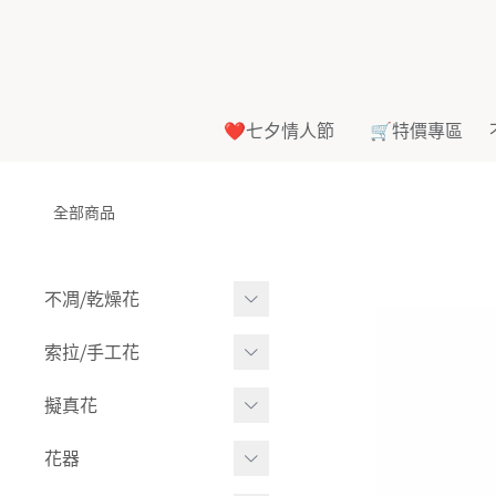
❤️七夕情人節
🛒特價專區
全部商品
不凋⧸乾燥花
多色組合
索拉⧸手工花
-
大玫瑰
索拉花(有花莖)
擬真花
-
中玫瑰
-
原色
盆栽⧸成品
花器
-
迷你玫瑰
-
莉朵獨家噴漆