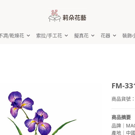
不凋⧸乾燥花
索拉⧸手工花
擬真花
花器
裝飾
FM-33
商品貨號：FM
商品摘要
品牌｜MAG
產地｜中