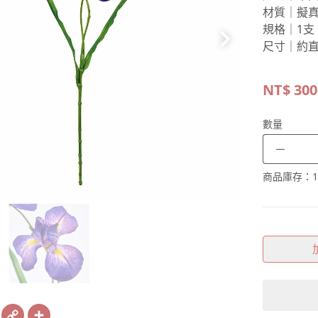
材質｜擬
規格｜1支
尺寸｜約直徑
NT$
300
數量
－
商品庫存：
1
book
X
Copy
Share