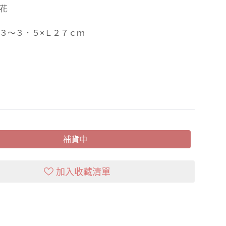
花
３～３．５×Ｌ２７ｃｍ
補貨中
加入收藏清單