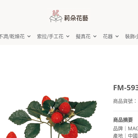
不凋⧸乾燥花
索拉⧸手工花
擬真花
花器
裝飾
FM-5
商品貨號：F
商品摘要
品牌｜MAG
產地｜中國