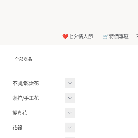
❤️七夕情人節
🛒特價專區
全部商品
不凋⧸乾燥花
多色組合
索拉⧸手工花
-
大玫瑰
索拉花(有花莖)
擬真花
-
中玫瑰
-
原色
盆栽⧸成品
花器
-
迷你玫瑰
-
莉朵獨家噴漆