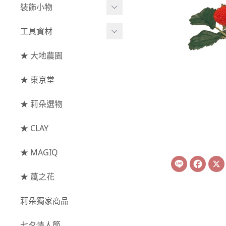
綜合花束
小型花器
裝飾小物
-
其他
-
莉朵獨家水染
主花
中大型花器
裝飾⧸擺飾
工具資材
玫瑰
-
大地農園
配花
鐘罩⧸花框
花插
-
大玫瑰
工具⧸型錄
★ 大地農園
索拉花(僅花頭)
葉材⧸藤蔓
花盤⧸底座
線香
-
中玫瑰
資材
-
原色
★ 東京堂
枝條
捧花架⧸吊架
-
小玫瑰
-
莉朵獨家水染
果實
★ 莉朵選物
藤圈⧸注連繩
-
迷你玫瑰
-
大地農園
提籃
★ CLAY
-
庭園玫瑰
手工花
-
其他玫瑰
★ MAGIQ
Line
Face
主花
★ 葻之花
-
百日草⧸太陽花⧸
莉朵獨家商品
菊花
-
蘭花⧸大理花
七夕情人節