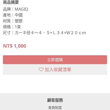
商品摘要
品牌｜MAGIQ
產地｜中國
材質｜塑膠
規格｜1束
尺寸｜カーネ径４～４．５×Ｌ３４×Ｗ２０ｃｍ
NT$
1,000
立即選購
加入收藏清單
顧客服務
會員制度