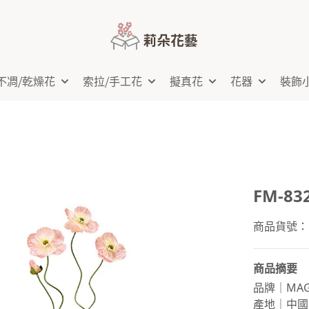
不凋⧸乾燥花
索拉⧸手工花
擬真花
花器
裝飾
FM-83
商品貨號：FM
商品摘要
品牌｜MAG
產地｜中國