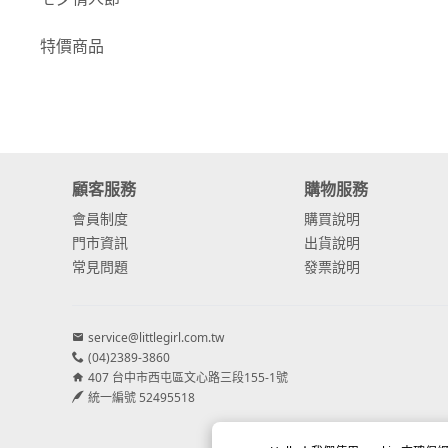
-
康乃馨
特價商品
-
其他主花
繡球花
-
金字塔繡球花
顧客服務
購物服務
-
安娜貝爾繡球花
會員制度
購買說明
-
日本繡球花
門市資訊
出貨說明
常見問題
發票說明
-
重瓣繡球花
-
其他繡球花
service@littlegirl.com.tw
(04)2389-3860
配花
407 台中市西屯區文心路三段155-1號
-
滿天星⧸木滿天星
統一編號 52495518
-
黑種草⧸東方黑種