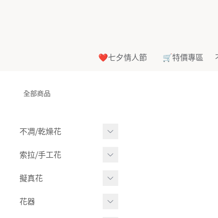
❤️七夕情人節
🛒特價專區
全部商品
不凋⧸乾燥花
多色組合
索拉⧸手工花
-
大玫瑰
索拉花(有花莖)
擬真花
-
中玫瑰
-
原色
盆栽⧸成品
花器
-
迷你玫瑰
-
莉朵獨家噴漆