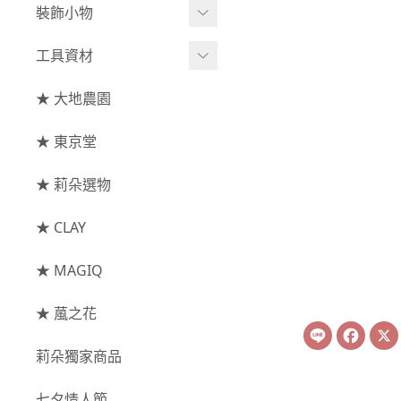
綜合花束
小型花器
裝飾小物
-
其他
-
莉朵獨家水染
主花
中大型花器
裝飾⧸擺飾
工具資材
玫瑰
-
大地農園
配花
鐘罩⧸花框
花插
-
大玫瑰
工具⧸型錄
★ 大地農園
索拉花(僅花頭)
葉材⧸藤蔓
花盤⧸底座
線香
-
中玫瑰
資材
-
原色
★ 東京堂
枝條
捧花架⧸吊架
-
小玫瑰
-
莉朵獨家水染
果實
★ 莉朵選物
藤圈⧸注連繩
-
迷你玫瑰
-
大地農園
提籃
★ CLAY
-
庭園玫瑰
手工花
-
其他玫瑰
★ MAGIQ
主花
★ 葻之花
Line
Face
-
百日草⧸太陽花⧸
莉朵獨家商品
菊花
-
蘭花⧸大理花
七夕情人節