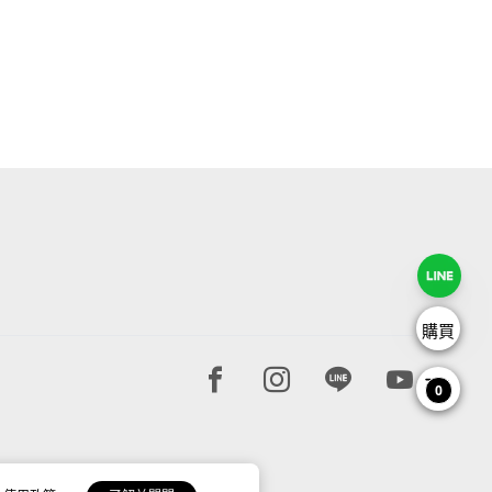
購買
Facebook page
Instagram page
Line page
Youtube 
0