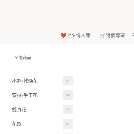
❤️七夕情人節
🛒特價專區
全部商品
不凋⧸乾燥花
多色組合
索拉⧸手工花
-
大玫瑰
索拉花(有花莖)
擬真花
-
中玫瑰
-
原色
盆栽⧸成品
花器
-
迷你玫瑰
-
莉朵獨家噴漆