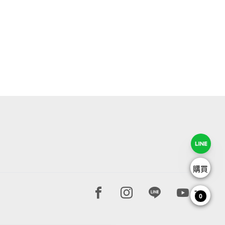
購買
Facebook page
Instagram page
Line page
Youtube 
0