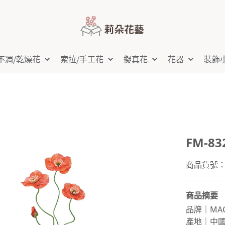
不凋⧸乾燥花
索拉⧸手工花
擬真花
花器
裝飾
FM-8
商品貨號：FM
商品摘要
品牌｜MAG
產地｜中