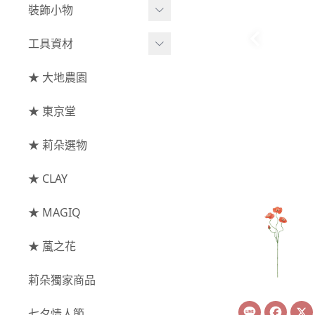
綜合花束
小型花器
裝飾小物
-
其他
-
莉朵獨家水染
主花
中大型花器
裝飾⧸擺飾
工具資材
玫瑰
-
大地農園
配花
鐘罩⧸花框
花插
-
大玫瑰
工具⧸型錄
★ 大地農園
索拉花(僅花頭)
葉材⧸藤蔓
花盤⧸底座
線香
-
中玫瑰
資材
-
原色
★ 東京堂
枝條
捧花架⧸吊架
-
小玫瑰
-
莉朵獨家水染
果實
★ 莉朵選物
藤圈⧸注連繩
-
迷你玫瑰
-
大地農園
提籃
★ CLAY
-
庭園玫瑰
手工花
-
其他玫瑰
★ MAGIQ
主花
★ 葻之花
-
百日草⧸太陽花⧸
莉朵獨家商品
菊花
Line
Face
-
蘭花⧸大理花
七夕情人節