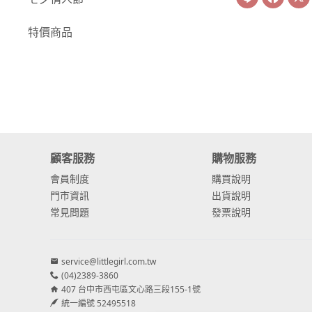
-
康乃馨
特價商品
-
其他主花
繡球花
-
金字塔繡球花
-
安娜貝爾繡球花
顧客服務
購物服務
-
日本繡球花
會員制度
購買說明
-
重瓣繡球花
門市資訊
出貨說明
常見問題
發票說明
-
其他繡球花
配花
service@littlegirl.com.tw
-
滿天星⧸木滿天星
(04)2389-3860
407 台中市西屯區文心路三段155-1號
-
黑種草⧸東方黑種
統一編號 52495518