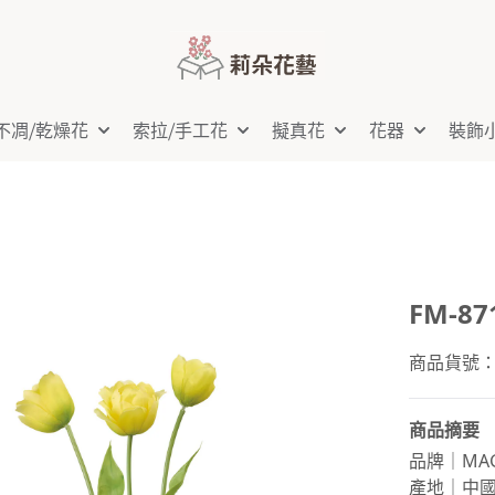
不凋⧸乾燥花
索拉⧸手工花
擬真花
花器
裝飾
FM-8
商品貨號：FM
商品摘要
品牌｜MAG
產地｜中