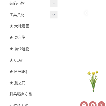
綜合花束
小型花器
裝飾小物
-
其他
-
莉朵獨家水染
主花
中大型花器
裝飾⧸擺飾
工具資材
玫瑰
-
大地農園
配花
鐘罩⧸花框
花插
-
大玫瑰
工具⧸型錄
★ 大地農園
索拉花(僅花頭)
葉材⧸藤蔓
花盤⧸底座
線香
-
中玫瑰
資材
-
原色
★ 東京堂
枝條
捧花架⧸吊架
-
小玫瑰
-
莉朵獨家水染
果實
★ 莉朵選物
藤圈⧸注連繩
-
迷你玫瑰
-
大地農園
提籃
★ CLAY
-
庭園玫瑰
手工花
-
其他玫瑰
★ MAGIQ
主花
★ 葻之花
-
百日草⧸太陽花⧸
莉朵獨家商品
菊花
Line
Face
-
蘭花⧸大理花
七夕情人節