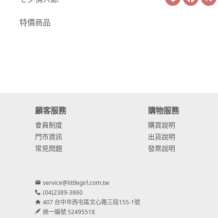
-
康乃馨
特價商品
-
其他主花
繡球花
-
金字塔繡球花
-
安娜貝爾繡球花
顧客服務
購物服務
-
日本繡球花
會員制度
購買說明
-
重瓣繡球花
門市資訊
出貨說明
常見問題
發票說明
-
其他繡球花
配花
service@littlegirl.com.tw
-
滿天星⧸木滿天星
(04)2389-3860
407 台中市西屯區文心路三段155-1號
-
黑種草⧸東方黑種
統一編號 52495518