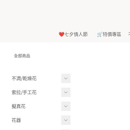
❤️七夕情人節
🛒特價專區
全部商品
不凋⧸乾燥花
多色組合
索拉⧸手工花
-
大玫瑰
索拉花(有花莖)
擬真花
-
中玫瑰
-
原色
盆栽⧸成品
花器
-
迷你玫瑰
-
莉朵獨家噴漆