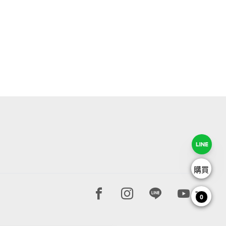
購買
Facebook page
Instagram page
Line page
Youtube 
0