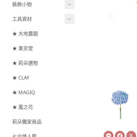
綜合花束
小型花器
裝飾小物
-
其他
-
莉朵獨家水染
主花
中大型花器
裝飾⧸擺飾
工具資材
玫瑰
-
大地農園
配花
鐘罩⧸花框
花插
-
大玫瑰
工具⧸型錄
★ 大地農園
索拉花(僅花頭)
葉材⧸藤蔓
花盤⧸底座
線香
-
中玫瑰
資材
-
原色
★ 東京堂
枝條
捧花架⧸吊架
-
小玫瑰
-
莉朵獨家水染
果實
★ 莉朵選物
藤圈⧸注連繩
-
迷你玫瑰
-
大地農園
提籃
★ CLAY
-
庭園玫瑰
手工花
-
其他玫瑰
★ MAGIQ
主花
★ 葻之花
-
百日草⧸太陽花⧸
莉朵獨家商品
菊花
Line
Face
-
蘭花⧸大理花
七夕情人節