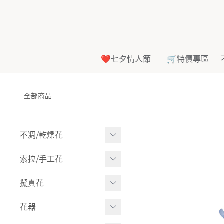
❤️七夕情人節
🛒特價專區
全部商品
不凋⧸乾燥花
多色組合
索拉⧸手工花
-
大玫瑰
索拉花(有花莖)
擬真花
-
中玫瑰
-
原色
盆栽⧸成品
花器
-
迷你玫瑰
-
莉朵獨家噴漆