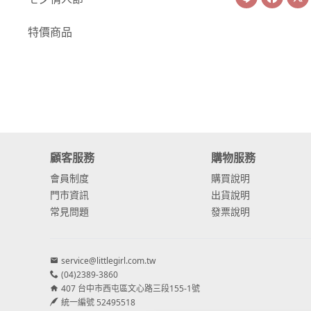
-
康乃馨
特價商品
-
其他主花
繡球花
-
金字塔繡球花
-
安娜貝爾繡球花
顧客服務
購物服務
-
日本繡球花
會員制度
購買說明
-
重瓣繡球花
門市資訊
出貨說明
常見問題
發票說明
-
其他繡球花
配花
service@littlegirl.com.tw
-
滿天星⧸木滿天星
(04)2389-3860
407 台中市西屯區文心路三段155-1號
-
黑種草⧸東方黑種
統一編號 52495518