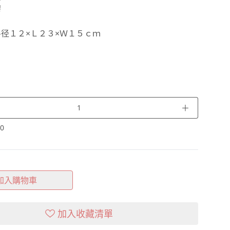
膠
径１２×Ｌ２３×Ｗ１５ｃｍ
＋
0
加入購物車
加入收藏清單