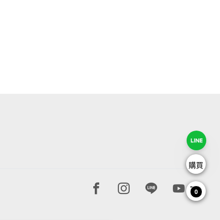
購買
Facebook page
Instagram page
Line page
Youtube 
0