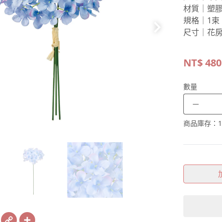
材質｜塑
規格｜1束
尺寸｜花房
NT$
480
數量
－
商品庫存：
1
book
X
Copy
Share