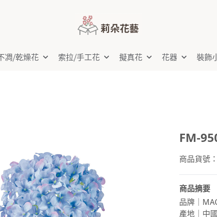
不凋⧸乾燥花
索拉⧸手工花
擬真花
花器
裝飾
FM-9
商品貨號：FM
商品摘要
品牌｜MAG
產地｜中