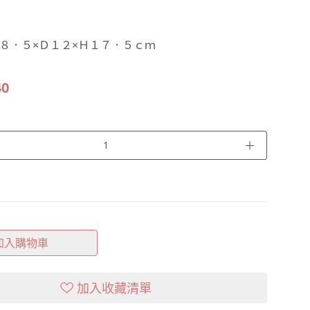
８．５×Ｄ１２×Ｈ１７．５ｃｍ
40
＋
加入購物車
加入收藏清單