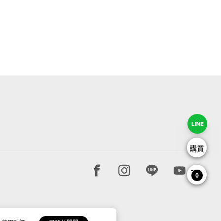
購買
Facebook page
Instagram page
Line page
Youtube 
0