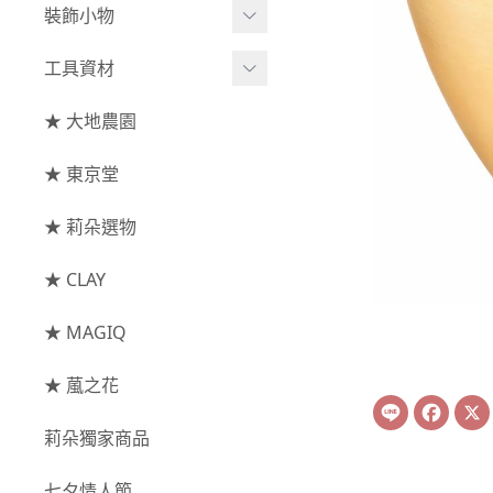
綜合花束
小型花器
裝飾小物
-
其他
-
莉朵獨家水染
主花
中大型花器
裝飾⧸擺飾
工具資材
玫瑰
-
大地農園
配花
鐘罩⧸花框
花插
-
大玫瑰
工具⧸型錄
★ 大地農園
索拉花(僅花頭)
葉材⧸藤蔓
花盤⧸底座
線香
-
中玫瑰
資材
-
原色
★ 東京堂
枝條
捧花架⧸吊架
-
小玫瑰
-
莉朵獨家水染
果實
★ 莉朵選物
藤圈⧸注連繩
-
迷你玫瑰
-
大地農園
提籃
★ CLAY
-
庭園玫瑰
手工花
-
其他玫瑰
★ MAGIQ
主花
★ 葻之花
Line
Face
-
百日草⧸太陽花⧸
莉朵獨家商品
菊花
-
蘭花⧸大理花
七夕情人節