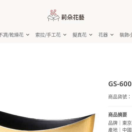
不凋⧸乾燥花
索拉⧸手工花
擬真花
花器
裝飾
GS-6
商品貨號：GS
商品摘要
品牌｜東京
產地｜中國