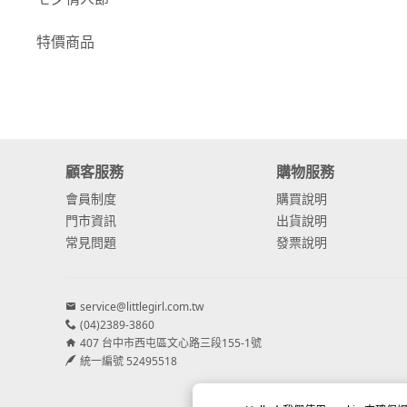
-
康乃馨
特價商品
-
其他主花
繡球花
-
金字塔繡球花
顧客服務
購物服務
-
安娜貝爾繡球花
會員制度
購買說明
-
日本繡球花
門市資訊
出貨說明
常見問題
發票說明
-
重瓣繡球花
-
其他繡球花
service@littlegirl.com.tw
(04)2389-3860
配花
407 台中市西屯區文心路三段155-1號
-
滿天星⧸木滿天星
統一編號 52495518
-
黑種草⧸東方黑種