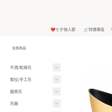
❤️七夕情人節
🛒特價專區
全部商品
不凋⧸乾燥花
多色組合
索拉⧸手工花
-
大玫瑰
索拉花(有花莖)
擬真花
-
中玫瑰
-
原色
盆栽⧸成品
花器
-
迷你玫瑰
-
莉朵獨家噴漆