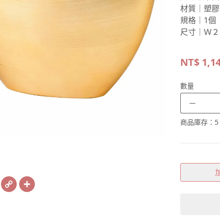
材質｜塑膠
規格｜1個
尺寸｜Ｗ２
NT$
1,1
數量
－
商品庫存：
5
book
X
Copy
Share
Link