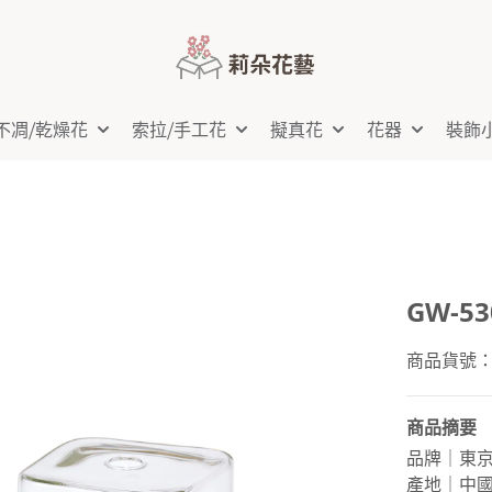
不凋⧸乾燥花
索拉⧸手工花
擬真花
花器
裝飾
GW-5
商品貨號：G
商品摘要
品牌｜東
產地｜中