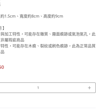
璃
約1.5cm、寬度約8cm、高度約9cm
 】
材與加工特性，可能存在雜質、霧面痕跡或氣泡氣孔，此
質非屬瑕疵商品
材特性，可能存在木痕、裂紋或刷色痕跡，此為正常品質
商品
50
＋