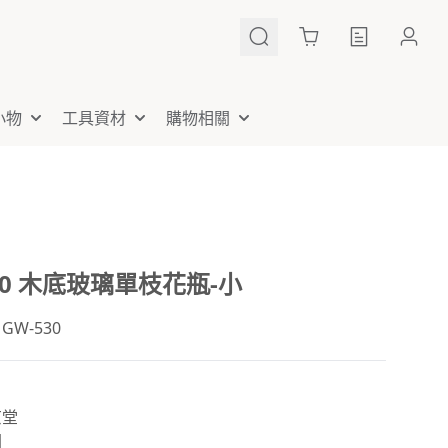
Cart
小物
工具資材
購物相關
30 木底玻璃單枝花瓶-小
W-530
京堂
國