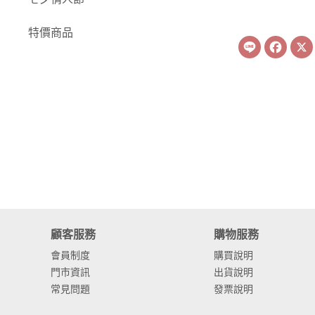
-
康乃馨
特價商品
Line
Face
-
其他主花
繡球花
-
金字塔繡球花
-
安娜貝爾繡球花
-
日本繡球花
-
重瓣繡球花
-
其他繡球花
顧客服務
購物服務
配花
會員制度
購買說明
門市資訊
出貨說明
-
滿天星⧸木滿天星
常見問題
發票說明
-
黑種草⧸東方黑種