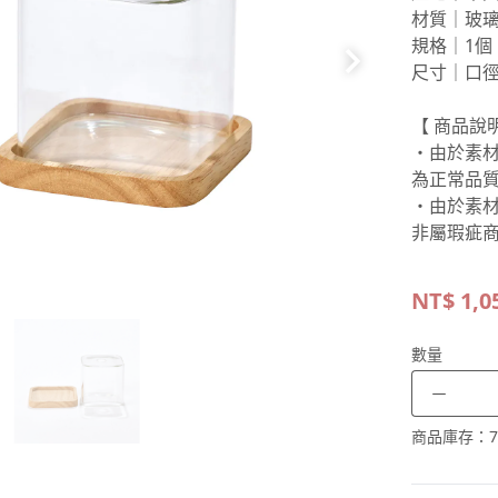
材質｜玻
規格｜1個
尺寸｜口徑
【 商品說明
・由於素
為正常品
・由於素
非屬瑕疵
NT$
1,0
數量
－
商品庫存：
7