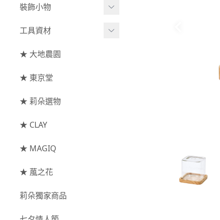
綜合花束
小型花器
裝飾小物
-
其他
-
莉朵獨家水染
主花
中大型花器
裝飾⧸擺飾
工具資材
玫瑰
-
大地農園
配花
鐘罩⧸花框
花插
-
大玫瑰
工具⧸型錄
★ 大地農園
索拉花(僅花頭)
葉材⧸藤蔓
花盤⧸底座
線香
-
中玫瑰
資材
-
原色
★ 東京堂
枝條
捧花架⧸吊架
-
小玫瑰
-
莉朵獨家水染
果實
★ 莉朵選物
藤圈⧸注連繩
-
迷你玫瑰
-
大地農園
提籃
★ CLAY
-
庭園玫瑰
手工花
-
其他玫瑰
★ MAGIQ
主花
★ 葻之花
-
百日草⧸太陽花⧸
莉朵獨家商品
菊花
-
蘭花⧸大理花
七夕情人節