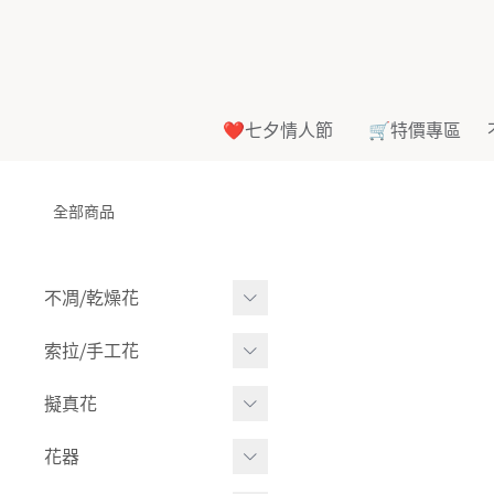
❤️七夕情人節
🛒特價專區
全部商品
不凋⧸乾燥花
多色組合
索拉⧸手工花
-
大玫瑰
索拉花(有花莖)
擬真花
-
中玫瑰
-
原色
盆栽⧸成品
花器
-
迷你玫瑰
-
莉朵獨家噴漆