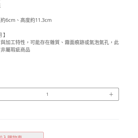
瓷
6cm、高度約11.3cm
 】
材與加工特性，可能存在雜質、霧面痕跡或氣泡氣孔，此
質非屬瑕疵商品
＋
加入購物車