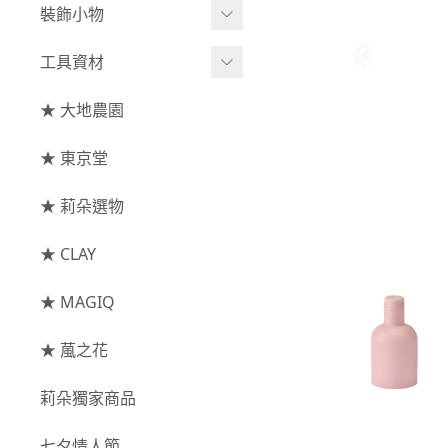
綜合花束
小型花器
裝飾小物
-
其他
-
莉朵獨家水染
主花
中大型花器
裝飾⧸擺飾
工具資材
玫瑰
-
大地農園
配花
鐘罩⧸花框
花插
-
大玫瑰
工具⧸型錄
★ 大地農園
索拉花(僅花頭)
葉材⧸藤蔓
花盤⧸底座
線香
-
中玫瑰
資材
-
原色
★ 東京堂
枝條
捧花架⧸吊架
-
小玫瑰
-
莉朵獨家水染
果實
★ 莉朵選物
藤圈⧸注連繩
-
迷你玫瑰
-
大地農園
提籃
★ CLAY
-
庭園玫瑰
手工花
-
其他玫瑰
★ MAGIQ
主花
★ 葻之花
-
百日草⧸太陽花⧸
莉朵獨家商品
菊花
-
蘭花⧸大理花
七夕情人節