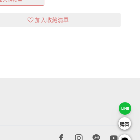
加入收藏清單
購買
Facebook page
Instagram page
Line page
Youtube 