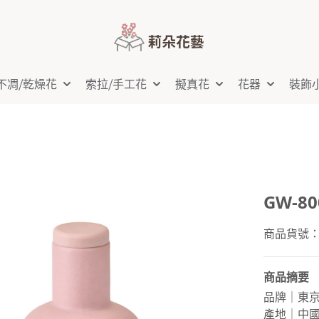
不凋⧸乾燥花
索拉⧸手工花
擬真花
花器
裝飾
GW-8
商品貨號：G
商品摘要
品牌｜東
產地｜中