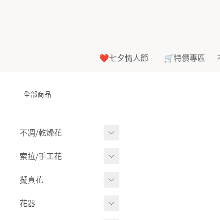
❤️七夕情人節
🛒特價專區
全部商品
不凋⧸乾燥花
多色組合
索拉⧸手工花
-
大玫瑰
索拉花(有花莖)
擬真花
-
中玫瑰
-
原色
盆栽⧸成品
花器
-
迷你玫瑰
-
莉朵獨家噴漆