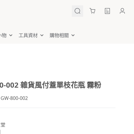
Cart
小物
工具資材
購物相關
00-002 雜貨風付蓋單枝花瓶 霧粉
W-800-002
京堂
國