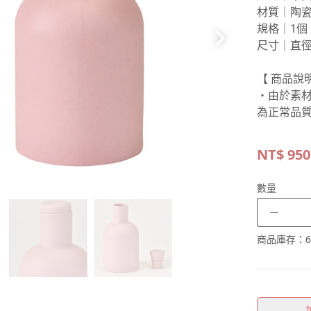
材質｜陶
規格｜1個
尺寸｜直徑約
【 商品說明
・由於素
為正常品
NT$
950
數量
－
商品庫存：
6