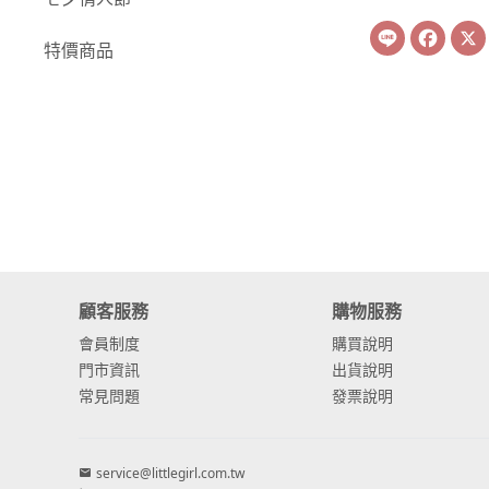
Line
Face
-
康乃馨
特價商品
-
其他主花
繡球花
-
金字塔繡球花
-
安娜貝爾繡球花
-
日本繡球花
-
重瓣繡球花
顧客服務
購物服務
-
其他繡球花
會員制度
購買說明
門市資訊
出貨說明
配花
常見問題
發票說明
-
滿天星⧸木滿天星
-
黑種草⧸東方黑種
service@littlegirl.com.tw