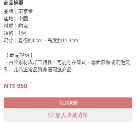
商品摘要
品牌｜東京堂
產地｜中國
材質｜陶瓷
規格｜1個
尺寸｜直徑約6cm、高度約11.3cm
【 商品說明 】
・由於素材與加工特性，可能存在雜質、霧面痕跡或氣泡氣
孔，此為正常品質非屬瑕疵商品
NT$
950
立即選購
加入收藏清單