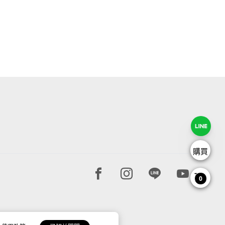
購買
Facebook page
Instagram page
Line page
Youtube 
0