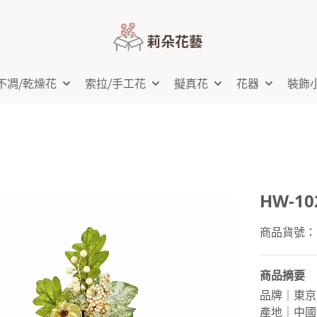
不凋⧸乾燥花
索拉⧸手工花
擬真花
花器
裝飾
HW-1
商品貨號：H
商品摘要
品牌｜東京
產地｜中國