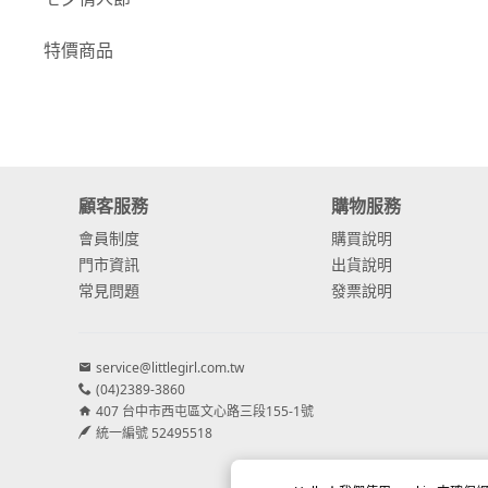
-
康乃馨
特價商品
-
其他主花
繡球花
-
金字塔繡球花
顧客服務
購物服務
-
安娜貝爾繡球花
會員制度
購買說明
-
日本繡球花
門市資訊
出貨說明
常見問題
發票說明
-
重瓣繡球花
-
其他繡球花
service@littlegirl.com.tw
(04)2389-3860
配花
407 台中市西屯區文心路三段155-1號
-
滿天星⧸木滿天星
統一編號 52495518
-
黑種草⧸東方黑種