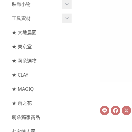
綜合花束
小型花器
裝飾小物
-
其他
-
莉朵獨家水染
主花
中大型花器
裝飾⧸擺飾
工具資材
玫瑰
-
大地農園
配花
鐘罩⧸花框
花插
-
大玫瑰
工具⧸型錄
★ 大地農園
索拉花(僅花頭)
葉材⧸藤蔓
花盤⧸底座
線香
-
中玫瑰
資材
-
原色
★ 東京堂
枝條
捧花架⧸吊架
-
小玫瑰
-
莉朵獨家水染
果實
★ 莉朵選物
藤圈⧸注連繩
-
迷你玫瑰
-
大地農園
提籃
★ CLAY
-
庭園玫瑰
手工花
-
其他玫瑰
★ MAGIQ
主花
★ 葻之花
Line
Face
-
百日草⧸太陽花⧸
莉朵獨家商品
菊花
-
蘭花⧸大理花
七夕情人節