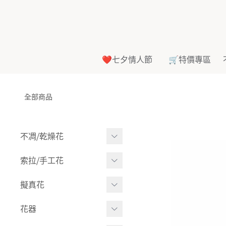
❤️七夕情人節
🛒特價專區
全部商品
不凋⧸乾燥花
多色組合
索拉⧸手工花
-
大玫瑰
索拉花(有花莖)
擬真花
-
中玫瑰
-
原色
盆栽⧸成品
花器
-
迷你玫瑰
-
莉朵獨家噴漆