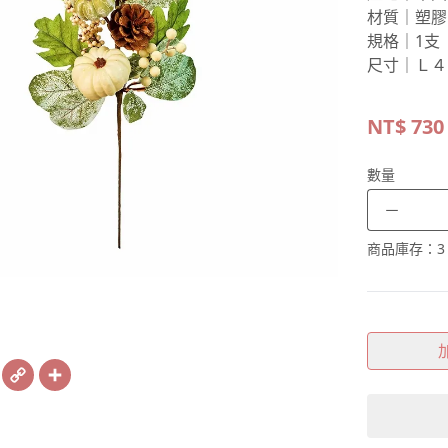
材質｜塑膠
規格｜1支
尺寸｜Ｌ４
NT$
730
數量
－
商品庫存：
3
book
X
Copy
Share
Link