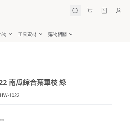
Cart
小物
工具資材
購物相關
022 南瓜綜合葉單枝 綠
W-1022
堂