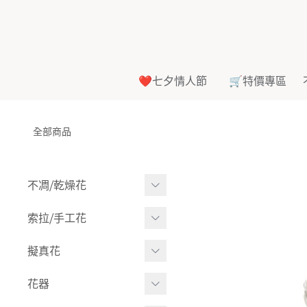
❤️七夕情人節
🛒特價專區
全部商品
不凋⧸乾燥花
多色組合
索拉⧸手工花
-
大玫瑰
索拉花(有花莖)
擬真花
-
中玫瑰
-
原色
盆栽⧸成品
花器
-
迷你玫瑰
-
莉朵獨家噴漆