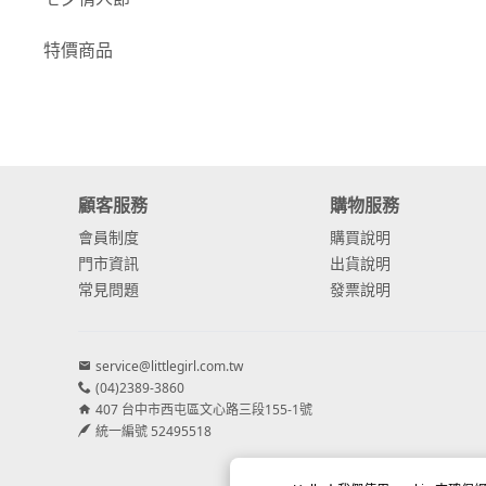
-
康乃馨
特價商品
-
其他主花
繡球花
-
金字塔繡球花
顧客服務
購物服務
-
安娜貝爾繡球花
會員制度
購買說明
-
日本繡球花
門市資訊
出貨說明
常見問題
發票說明
-
重瓣繡球花
-
其他繡球花
service@littlegirl.com.tw
(04)2389-3860
配花
407 台中市西屯區文心路三段155-1號
-
滿天星⧸木滿天星
統一編號 52495518
-
黑種草⧸東方黑種