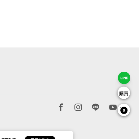
購買
Facebook page
Instagram page
Line page
Youtube 
0