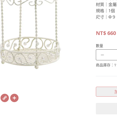
材質｜金屬
規格｜1個
尺寸｜Φ９
NT$
660
數量
－
商品庫存：
1
book
X
Copy
Share
Link