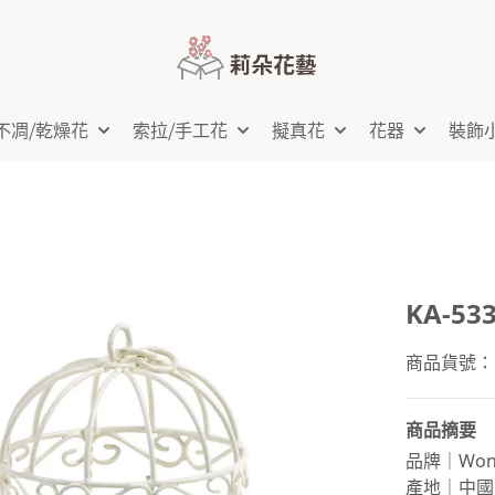
不凋⧸乾燥花
索拉⧸手工花
擬真花
花器
裝飾
KA-5
商品貨號：KA
商品摘要
品牌｜Wond
產地｜中國