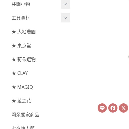
綜合花束
小型花器
裝飾小物
-
其他
-
莉朵獨家水染
主花
中大型花器
裝飾⧸擺飾
工具資材
玫瑰
-
大地農園
配花
鐘罩⧸花框
花插
-
大玫瑰
工具⧸型錄
★ 大地農園
索拉花(僅花頭)
葉材⧸藤蔓
花盤⧸底座
線香
-
中玫瑰
資材
-
原色
★ 東京堂
枝條
捧花架⧸吊架
-
小玫瑰
-
莉朵獨家水染
果實
★ 莉朵選物
藤圈⧸注連繩
-
迷你玫瑰
-
大地農園
提籃
★ CLAY
-
庭園玫瑰
手工花
-
其他玫瑰
★ MAGIQ
主花
★ 葻之花
Line
Face
-
百日草⧸太陽花⧸
莉朵獨家商品
菊花
-
蘭花⧸大理花
七夕情人節