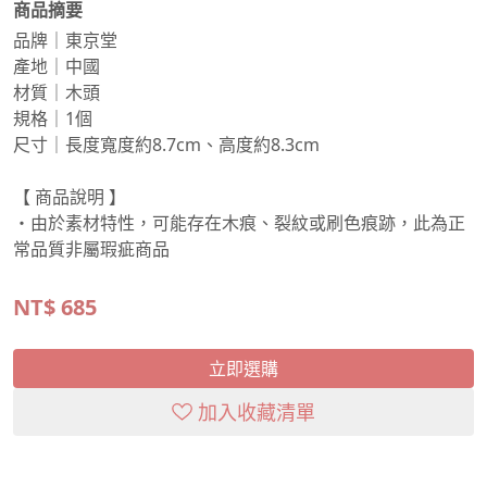
商品摘要
品牌｜東京堂
產地｜中國
材質｜木頭
規格｜1個
尺寸｜長度寬度約8.7cm、高度約8.3cm
【 商品說明 】
・由於素材特性，可能存在木痕、裂紋或刷色痕跡，此為正
常品質非屬瑕疵商品
NT$
685
立即選購
加入收藏清單