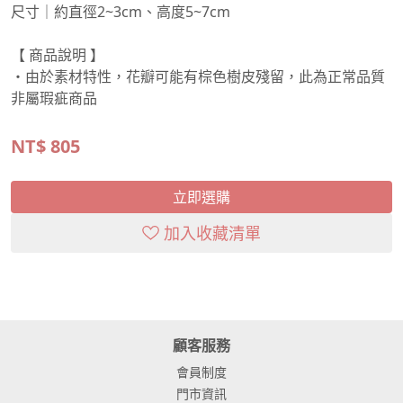
尺寸｜約直徑2~3cm、高度5~7cm
【 商品說明 】
・由於素材特性，花瓣可能有棕色樹皮殘留，此為正常品質
非屬瑕疵商品
NT$
805
立即選購
加入收藏清單
顧客服務
會員制度
門市資訊