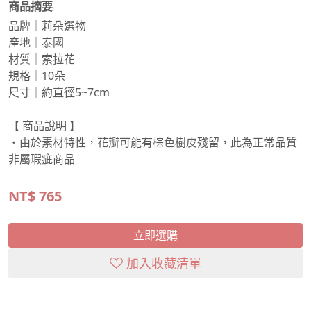
商品摘要
品牌｜莉朵選物
產地｜泰國
材質｜索拉花
規格｜10朵
尺寸｜約直徑5~7cm
【 商品說明 】
・由於素材特性，花瓣可能有棕色樹皮殘留，此為正常品質
非屬瑕疵商品
NT$
765
立即選購
加入收藏清單