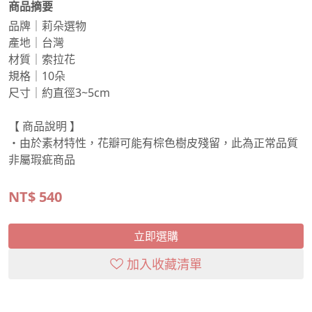
商品摘要
品牌｜莉朵選物
產地｜台灣
材質｜索拉花
規格｜10朵
尺寸｜約直徑3~5cm
【 商品說明 】
・由於素材特性，花瓣可能有棕色樹皮殘留，此為正常品質
非屬瑕疵商品
NT$
540
立即選購
加入收藏清單