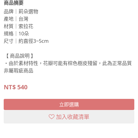
商品摘要
品牌｜莉朵選物
產地｜台灣
材質｜索拉花
規格｜10朵
尺寸｜約直徑3~5cm
【 商品說明 】
・由於素材特性，花瓣可能有棕色樹皮殘留，此為正常品質
非屬瑕疵商品
NT$
540
立即選購
加入收藏清單