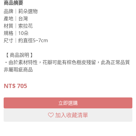
商品摘要
品牌｜莉朵選物
產地｜台灣
材質｜索拉花
規格｜10朵
尺寸｜約直徑5~7cm
【 商品說明 】
・由於素材特性，花瓣可能有棕色樹皮殘留，此為正常品質
非屬瑕疵商品
NT$
705
立即選購
加入收藏清單