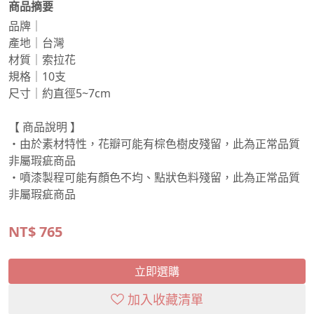
商品摘要
品牌｜
產地｜台灣
材質｜索拉花
規格｜10支
尺寸｜約直徑5~7cm
【 商品說明 】
・由於素材特性，花瓣可能有棕色樹皮殘留，此為正常品質
非屬瑕疵商品
・噴漆製程可能有顏色不均、點狀色料殘留，此為正常品質
非屬瑕疵商品
NT$
765
立即選購
加入收藏清單