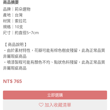
商品摘要
品牌｜莉朵選物
產地｜台灣
材質｜索拉花
規格｜10支
尺寸｜約直徑5~7cm
【 商品說明 】
・由於素材特性，花瓣可能有棕色樹皮殘留，此為正常品質
非屬瑕疵商品
・噴漆製程可能有顏色不均、點狀色料殘留，此為正常品質
非屬瑕疵商品
NT$
765
立即選購
加入收藏清單