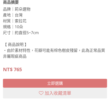
商品摘要
品牌｜莉朵選物
產地｜台灣
材質｜索拉花
規格｜10朵
尺寸｜約直徑5~7cm
【 商品說明 】
・由於素材特性，花瓣可能有棕色樹皮殘留，此為正常品質
非屬瑕疵商品
NT$
765
立即選購
加入收藏清單