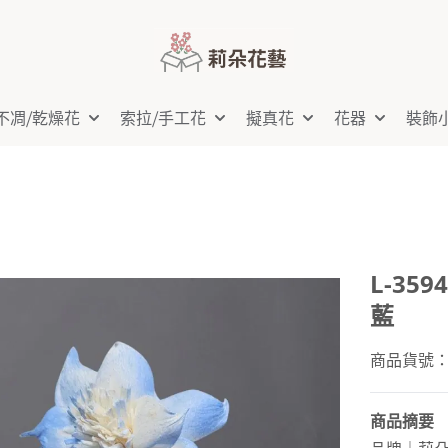
不凋⧸乾燥花
索拉⧸手工花
擬真花
花器
裝飾
L-35
藍
商品貨號：L-
商品摘要