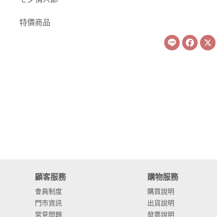
-
康乃馨
特價商品
-
其他主花
Line
Face
繡球花
-
金字塔繡球花
-
安娜貝爾繡球花
-
日本繡球花
-
重瓣繡球花
-
其他繡球花
配花
顧客服務
購物服務
-
滿天星⧸木滿天星
會員制度
購買說明
門市資訊
出貨說明
-
黑種草⧸東方黑種
常見問題
發票說明