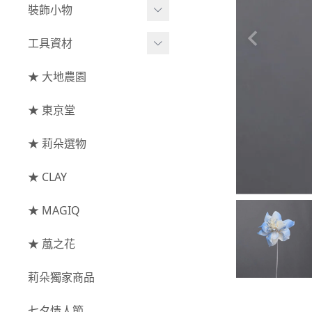
綜合花束
小型花器
裝飾小物
-
其他
-
莉朵獨家水染
主花
中大型花器
裝飾⧸擺飾
工具資材
玫瑰
-
大地農園
配花
鐘罩⧸花框
花插
-
大玫瑰
工具⧸型錄
★ 大地農園
索拉花(僅花頭)
葉材⧸藤蔓
花盤⧸底座
線香
-
中玫瑰
資材
-
原色
★ 東京堂
枝條
捧花架⧸吊架
-
小玫瑰
-
莉朵獨家水染
果實
★ 莉朵選物
藤圈⧸注連繩
-
迷你玫瑰
-
大地農園
提籃
★ CLAY
-
庭園玫瑰
手工花
-
其他玫瑰
★ MAGIQ
主花
★ 葻之花
-
百日草⧸太陽花⧸
莉朵獨家商品
菊花
-
蘭花⧸大理花
七夕情人節