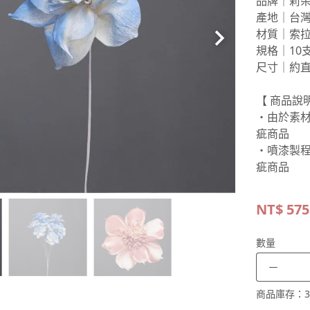
品牌｜莉
產地｜台
材質｜索
規格｜10
尺寸｜約直
【 商品說明
・由於素
疵商品
・噴漆製
疵商品
NT$
575
數量
－
商品庫存：
3