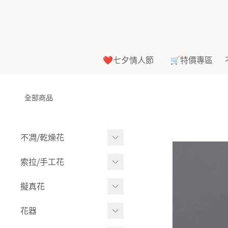
❤️七夕情人節
🛒特價專區
全部商品
不凋⧸乾燥花
多色組合
索拉⧸手工花
-
大玫瑰
索拉花(有花莖)
擬真花
-
中玫瑰
-
原色
盆栽⧸成品
花器
-
迷你玫瑰
-
莉朵獨家噴漆