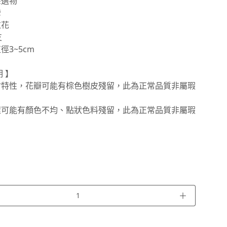
朵選物
灣
拉花
支
徑3~5cm
 】
材特性，花瓣可能有棕色樹皮殘留，此為正常品質非屬瑕
程可能有顏色不均、點狀色料殘留，此為正常品質非屬瑕
＋