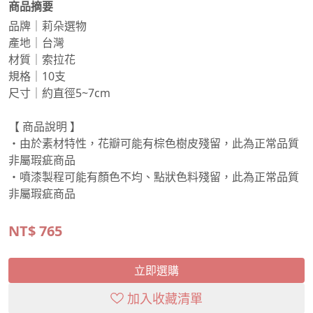
商品摘要
品牌｜莉朵選物
產地｜台灣
材質｜索拉花
規格｜10支
尺寸｜約直徑5~7cm
【 商品說明 】
・由於素材特性，花瓣可能有棕色樹皮殘留，此為正常品質
非屬瑕疵商品
・噴漆製程可能有顏色不均、點狀色料殘留，此為正常品質
非屬瑕疵商品
NT$
765
立即選購
加入收藏清單