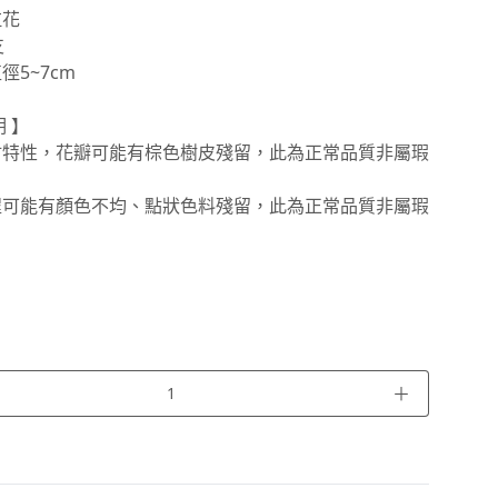
拉花
支
徑5~7cm
 】
材特性，花瓣可能有棕色樹皮殘留，此為正常品質非屬瑕
程可能有顏色不均、點狀色料殘留，此為正常品質非屬瑕
＋