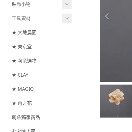
綜合花束
小型花器
裝飾小物
-
其他
-
莉朵獨家水染
主花
中大型花器
裝飾⧸擺飾
工具資材
玫瑰
-
大地農園
配花
鐘罩⧸花框
花插
-
大玫瑰
工具⧸型錄
★ 大地農園
索拉花(僅花頭)
葉材⧸藤蔓
花盤⧸底座
線香
-
中玫瑰
資材
-
原色
★ 東京堂
枝條
捧花架⧸吊架
-
小玫瑰
-
莉朵獨家水染
果實
★ 莉朵選物
藤圈⧸注連繩
-
迷你玫瑰
-
大地農園
提籃
★ CLAY
-
庭園玫瑰
手工花
-
其他玫瑰
★ MAGIQ
主花
★ 葻之花
-
百日草⧸太陽花⧸
莉朵獨家商品
菊花
-
蘭花⧸大理花
七夕情人節