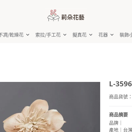
不凋⧸乾燥花
索拉⧸手工花
擬真花
花器
裝飾
L-35
商品貨號：L-
商品摘要
品牌｜
產地｜台