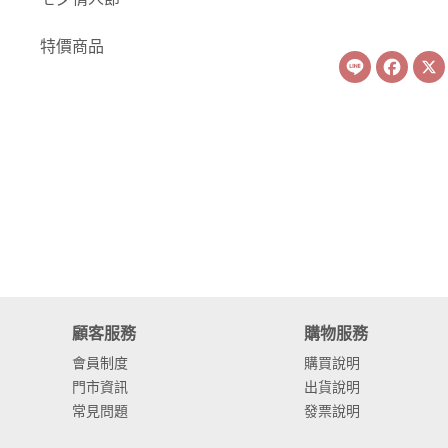
-
康乃馨
特價商品
Line
Face
-
其他主花
繡球花
-
金字塔繡球花
-
安娜貝爾繡球花
-
日本繡球花
-
重瓣繡球花
-
其他繡球花
顧客服務
購物服務
配花
會員制度
購買說明
門市資訊
出貨說明
-
滿天星⧸木滿天星
常見問題
發票說明
-
黑種草⧸東方黑種