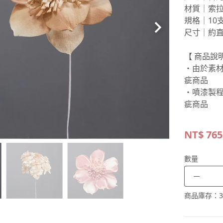
材質｜索
規格｜10
尺寸｜約直
【 商品說明
・由於素
疵商品
・噴漆製
疵商品
NT$
765
數量
－
商品庫存：
3