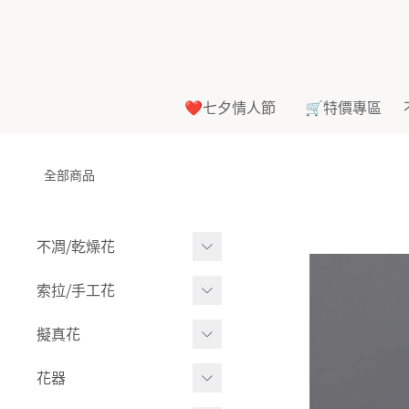
❤️七夕情人節
🛒特價專區
全部商品
不凋⧸乾燥花
多色組合
索拉⧸手工花
-
大玫瑰
索拉花(有花莖)
擬真花
-
中玫瑰
-
原色
盆栽⧸成品
花器
-
迷你玫瑰
-
莉朵獨家噴漆