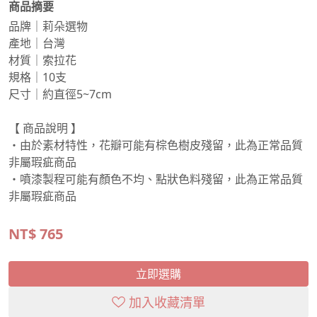
商品摘要
品牌｜莉朵選物
產地｜台灣
材質｜索拉花
規格｜10支
尺寸｜約直徑5~7cm
【 商品說明 】
・由於素材特性，花瓣可能有棕色樹皮殘留，此為正常品質
非屬瑕疵商品
・噴漆製程可能有顏色不均、點狀色料殘留，此為正常品質
非屬瑕疵商品
NT$
765
立即選購
加入收藏清單