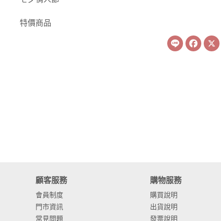
-
康乃馨
特價商品
-
其他主花
Line
Face
繡球花
-
金字塔繡球花
-
安娜貝爾繡球花
-
日本繡球花
-
重瓣繡球花
-
其他繡球花
配花
顧客服務
購物服務
-
滿天星⧸木滿天星
會員制度
購買說明
門市資訊
出貨說明
-
黑種草⧸東方黑種
常見問題
發票說明