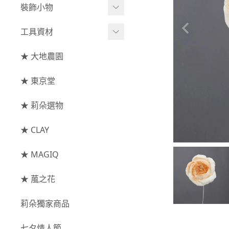
綜合花束
小型花器
裝飾小物
-
其他
-
莉朵獨家水染
主花
中大型花器
裝飾⧸擺飾
工具資材
玫瑰
-
大地農園
配花
鐘罩⧸花框
花插
-
大玫瑰
工具⧸型錄
★ 大地農園
索拉花(僅花頭)
葉材⧸藤蔓
花盤⧸底座
線香
-
中玫瑰
資材
-
原色
★ 東京堂
枝條
捧花架⧸吊架
-
小玫瑰
-
莉朵獨家水染
果實
★ 莉朵選物
藤圈⧸注連繩
-
迷你玫瑰
-
大地農園
提籃
★ CLAY
-
庭園玫瑰
手工花
-
其他玫瑰
★ MAGIQ
主花
★ 葻之花
-
百日草⧸太陽花⧸
莉朵獨家商品
菊花
-
蘭花⧸大理花
七夕情人節