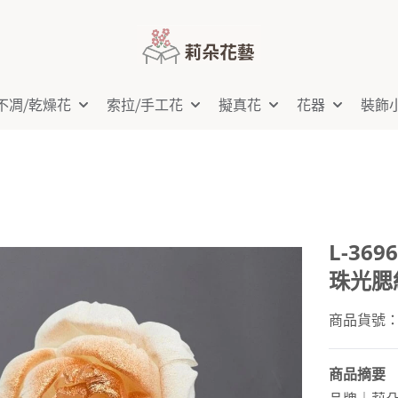
不凋⧸乾燥花
索拉⧸手工花
擬真花
花器
裝飾
L-36
珠光腮
商品貨號：L-
商品摘要