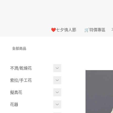
❤️七夕情人節
🛒特價專區
全部商品
不凋⧸乾燥花
多色組合
索拉⧸手工花
-
大玫瑰
索拉花(有花莖)
擬真花
-
中玫瑰
-
原色
盆栽⧸成品
花器
-
迷你玫瑰
-
莉朵獨家噴漆