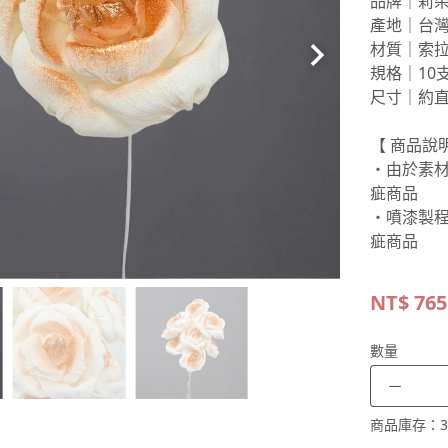
品牌｜莉
產地｜台
材質｜索
規格｜10
尺寸｜約直
【 商品說明
・由於素
疵商品
・噴漆製
疵商品
NT$
765
數量
－
商品庫存：
3