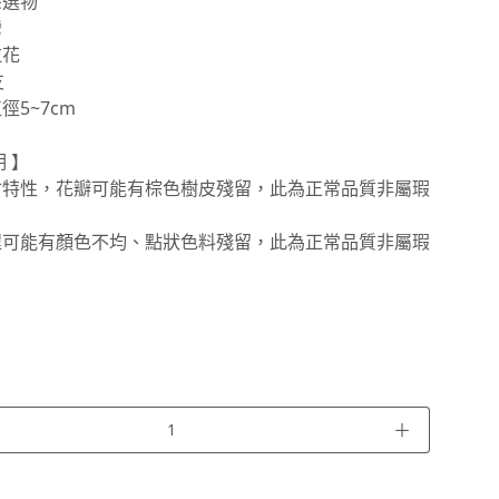
朵選物
灣
拉花
支
徑5~7cm
 】
材特性，花瓣可能有棕色樹皮殘留，此為正常品質非屬瑕
程可能有顏色不均、點狀色料殘留，此為正常品質非屬瑕
＋