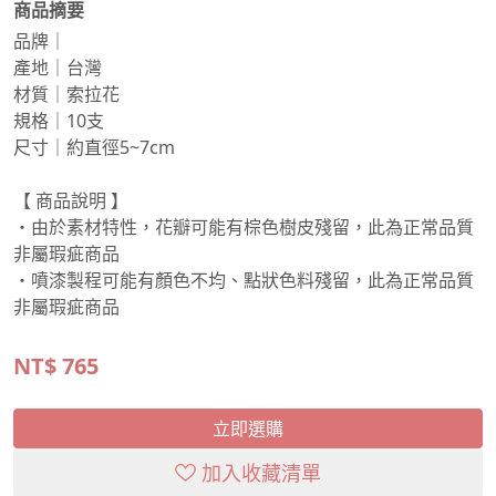
商品摘要
品牌｜
產地｜台灣
材質｜索拉花
規格｜10支
尺寸｜約直徑5~7cm
【 商品說明 】
・由於素材特性，花瓣可能有棕色樹皮殘留，此為正常品質
非屬瑕疵商品
・噴漆製程可能有顏色不均、點狀色料殘留，此為正常品質
非屬瑕疵商品
NT$
765
立即選購
加入收藏清單