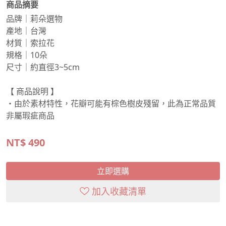
商品摘要
品牌｜莉朵選物
產地｜台灣
材質｜索拉花
規格｜10朵
尺寸｜約直徑3~5cm
【 商品說明 】
・由於素材特性，花瓣可能有棕色樹皮殘留，此為正常品質
非屬瑕疵商品
NT$
490
立即選購
加入收藏清單