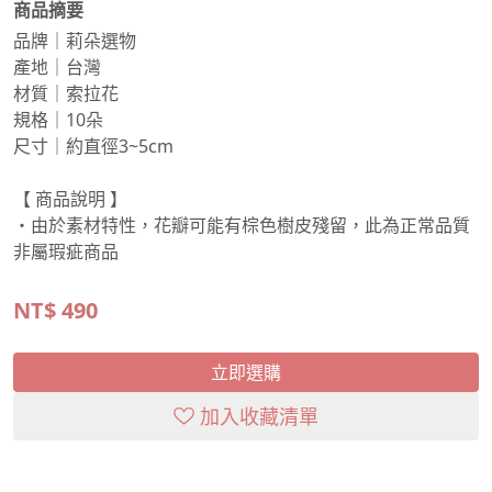
商品摘要
品牌｜莉朵選物
產地｜台灣
材質｜索拉花
規格｜10朵
尺寸｜約直徑3~5cm
【 商品說明 】
・由於素材特性，花瓣可能有棕色樹皮殘留，此為正常品質
非屬瑕疵商品
NT$
490
立即選購
加入收藏清單