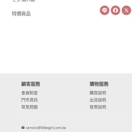
Line
Face
-
康乃馨
特價商品
-
其他主花
繡球花
-
金字塔繡球花
-
安娜貝爾繡球花
-
日本繡球花
-
重瓣繡球花
顧客服務
購物服務
-
其他繡球花
會員制度
購買說明
門市資訊
出貨說明
配花
常見問題
發票說明
-
滿天星⧸木滿天星
-
黑種草⧸東方黑種
service@littlegirl.com.tw