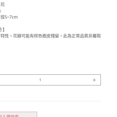
拉花
朵
徑5~7cm
 】
材特性，花瓣可能有棕色樹皮殘留，此為正常品質非屬瑕
＋
加入購物車