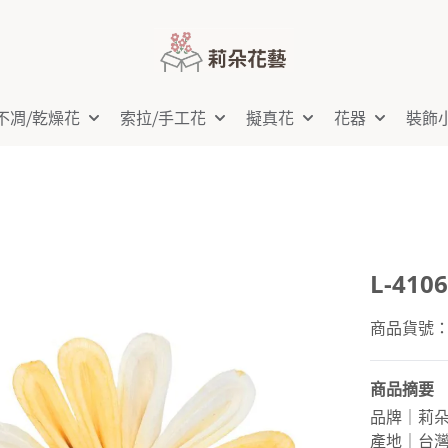
不凋⧸乾燥花
索拉⧸手工花
擬真花
花器
裝飾
L-41
商品貨號：L-
商品摘要
品牌｜莉
產地｜台