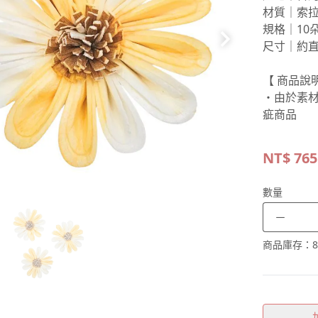
材質｜索
規格｜10
尺寸｜約直
【 商品說明
・由於素
疵商品
NT$
765
數量
－
商品庫存：
8