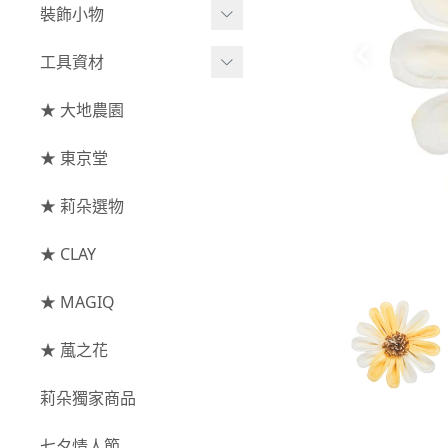
綜合花束
小型花器
裝飾小物
-
其他
-
莉朵獨家水染
主花
中大型花器
裝飾⧸擺飾
工具資材
玫瑰
-
大地農園
配花
鐘罩⧸花框
花插
-
大玫瑰
工具⧸型錄
★ 大地農園
索拉花(僅花頭)
葉材⧸藤蔓
花盤⧸底座
線香
-
中玫瑰
資材
-
原色
★ 東京堂
枝條
捧花架⧸吊架
-
小玫瑰
-
莉朵獨家水染
果實
★ 莉朵選物
藤圈⧸注連繩
-
迷你玫瑰
-
大地農園
提籃
★ CLAY
-
庭園玫瑰
手工花
-
其他玫瑰
★ MAGIQ
主花
★ 葻之花
-
百日草⧸太陽花⧸
莉朵獨家商品
菊花
-
蘭花⧸大理花
七夕情人節