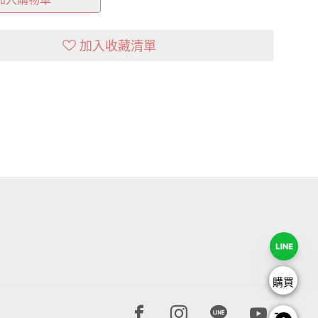
加入收藏清單
購買
Facebook page
Instagram page
Line page
Youtube 