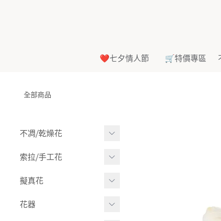
❤️七夕情人節
🛒特價專區
全部商品
不凋⧸乾燥花
多色組合
索拉⧸手工花
-
大玫瑰
索拉花(有花莖)
擬真花
-
中玫瑰
-
原色
盆栽⧸成品
花器
-
迷你玫瑰
-
莉朵獨家噴漆