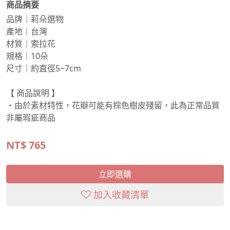
商品摘要
品牌｜莉朵選物
產地｜台灣
材質｜索拉花
規格｜10朵
尺寸｜約直徑5~7cm
【 商品說明 】
・由於素材特性，花瓣可能有棕色樹皮殘留，此為正常品質
非屬瑕疵商品
NT$
765
立即選購
加入收藏清單