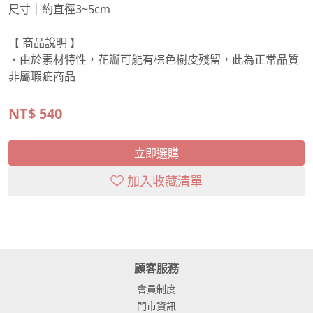
尺寸｜約直徑3~5cm
【 商品說明 】
・由於素材特性，花瓣可能有棕色樹皮殘留，此為正常品質
非屬瑕疵商品
NT$
540
立即選購
加入收藏清單
顧客服務
會員制度
門市資訊