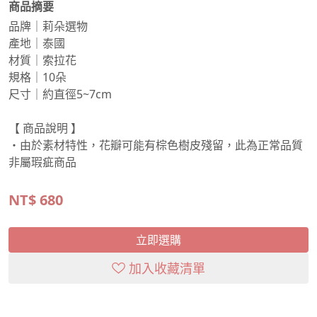
商品摘要
品牌｜莉朵選物
產地｜泰國
材質｜索拉花
規格｜10朵
尺寸｜約直徑5~7cm
【 商品說明 】
・由於素材特性，花瓣可能有棕色樹皮殘留，此為正常品質
非屬瑕疵商品
NT$
680
立即選購
加入收藏清單