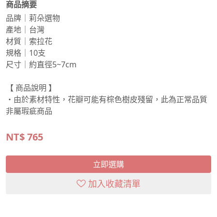
商品摘要
品牌｜莉朵選物
產地｜台灣
材質｜索拉花
規格｜10支
尺寸｜約直徑5~7cm
【 商品說明 】
・由於素材特性，花瓣可能有棕色樹皮殘留，此為正常品質
非屬瑕疵商品
NT$
765
立即選購
加入收藏清單