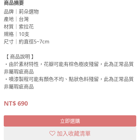
商品摘要
品牌｜莉朵選物
產地｜台灣
材質｜索拉花
規格｜10支
尺寸｜約直徑5~7cm
【 商品說明 】
・由於素材特性，花瓣可能有棕色樹皮殘留，此為正常品質
非屬瑕疵商品
・噴漆製程可能有顏色不均、點狀色料殘留，此為正常品質
非屬瑕疵商品
NT$
690
立即選購
加入收藏清單